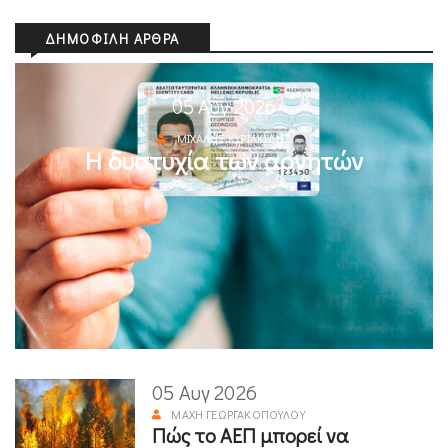
ΔΗΜΟΦΙΛΉ ΆΡΘΡΑ
05 Αυγ 2026
ΜΙΧΆΛΗΣ ΚΥΡΙΑΚΊΔΗΣ
Η δυστυχία των αρνητών
05 Αυγ 2026
ΜΆΧΗ ΓΕΩΡΓΑΚΟΠΟΎΛΟΥ
Πώς το ΑΕΠ μπορεί να