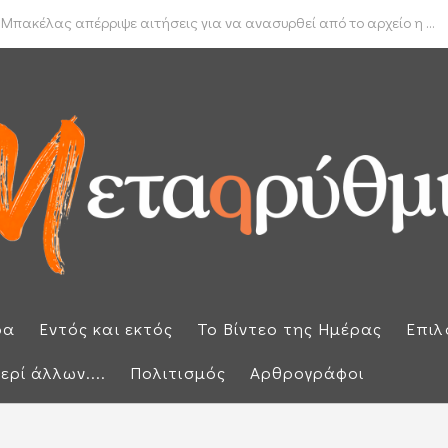
δα για το πραγματικό διαθέσιμο εισόδημα των νοικοκυριών
 Μπακέλας απέρριψε αιτήσεις για να ανασυρθεί από το αρχείο η ...
ρα
Εντός και εκτός
Το Βίντεο της Ημέρας
Επιλ
ερί άλλων....
Πολιτισμός
Αρθρογράφοι