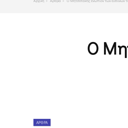
Αρχικη
>
Αρθρα
>
Ο Μητσοτάκης ενώπιον των ευθυνών τ
Ο Μη
ΆΡΘΡΑ