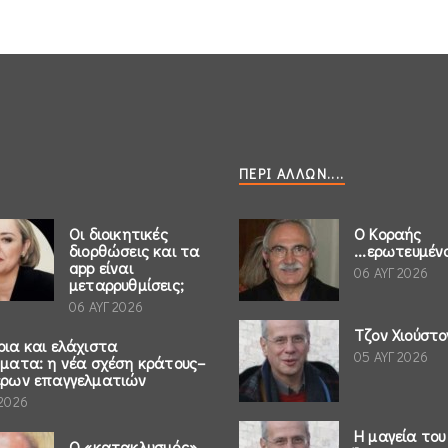
ΠΕΡΊ ΆΛΛΩΝ....
Οι διοικητικές
Ο Κοραής
διορθώσεις και τα
...ερωτευμέν
app είναι
06 ΑΥΓ 2026
μεταρρυθμίσεις;
06 ΑΥΓ 2026
Τζον Χιούστο
ρια και ελάχιστα
05 ΑΥΓ 2026
ήματα: η νέα σχέση κράτους–
έρων επαγγελματιών
 2026
Η μαγεία του
Ο «κατακλυσμός»