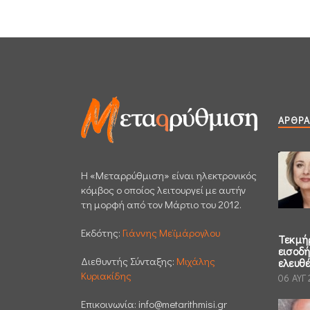
ΆΡΘΡΑ
H «Μεταρρύθμιση» είναι ηλεκτρονικός
κόμβος ο οποίος λειτουργεί με αυτήν
τη μορφή από τον Μάρτιο του 2012.
Εκδότης:
Γιάννης Μεϊμάρογλου
Τεκμή
εισοδ
Διεθυντής Σύνταξης:
Μιχάλης
ελευθ
Κυριακίδης
06 ΑΥΓ
Επικοινωνία:
info@metarithmisi.gr