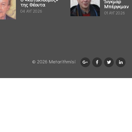
Ίνγκμαρ
της Θέουτα
Μπέργκμαν
04 ΑΥΓ 2026
01 ΑΥΓ 2026
© 2026 Μetarithmisi