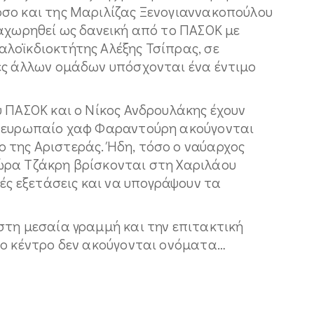
σο και της Μαριλίζας Ξενογιαννακοπούλου
ραχωρηθεί ως δανεική από το ΠΑΣΟΚ με
λοϊκδιοκτήτης Αλέξης Τσίπρας, σε
ες άλλων ομάδων υπόσχονται ένα έντιμο
υ ΠΑΣΟΚ και ο Νίκος Ανδρουλάκης έχουν
ν ευρωπαίο χαφ Φαραντούρη ακούγονται
της Αριστεράς. Ήδη, τόσο ο ναύαρχος
ώρα Τζάκρη βρίσκονται στη Χαριλάου
κές εξετάσεις και να υπογράψουν τα
στη μεσαία γραμμή και την επιτακτική
το κέντρο δεν ακούγονται ονόματα…