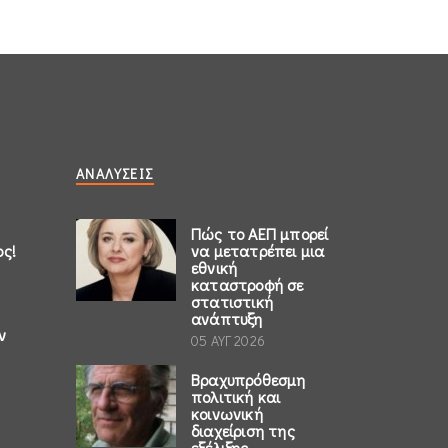
ΑΝΑΛΎΣΕΙΣ
Πώς το ΑΕΠ μπορεί
ος!
να μετατρέπει μια
εθνική
καταστροφή σε
στατιστική
ανάπτυξη
ν
05 ΑΥΓ 2026
Βραχυπρόθεσμη
πολιτική και
κοινωνική
διαχείριση της
εξέλιξης