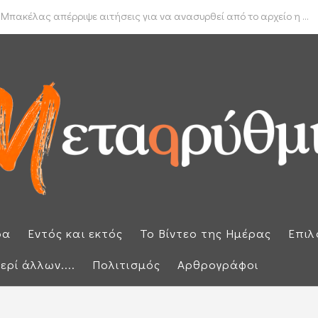
δα για το πραγματικό διαθέσιμο εισόδημα των νοικοκυριών
 Μπακέλας απέρριψε αιτήσεις για να ανασυρθεί από το αρχείο η ...
ρα
Εντός και εκτός
Το Βίντεο της Ημέρας
Επιλ
ερί άλλων....
Πολιτισμός
Αρθρογράφοι