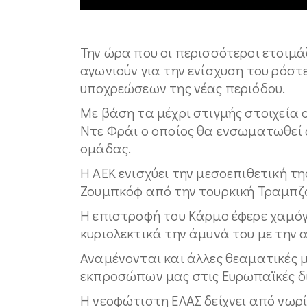
Την ώρα που οι περισσότεροι ετοιμάζ
αγωνιούν για την ενίσχυση του ρόστ
υποχρεώσεων της νέας περιόδου.
Με βάση τα μέχρι στιγμής στοιχεία
Ντε Φράι ο οποίος θα ενσωματωθεί
ομάδας.
Η ΑΕΚ ενισχύει την μεσοεπιθετική τ
Ζουμπκόφ από την τουρκική Τραμπζ
Η επιστροφή του Κάρμο έφερε χαμόγ
κυριολεκτικά την άμυνά του με την
Αναμένονται και άλλες θεαματικές 
εκπροσώπων μας στις Ευρωπαϊκές δι
Η νεοφώτιστη ΕΛΑΣ δείχνει από νωρί