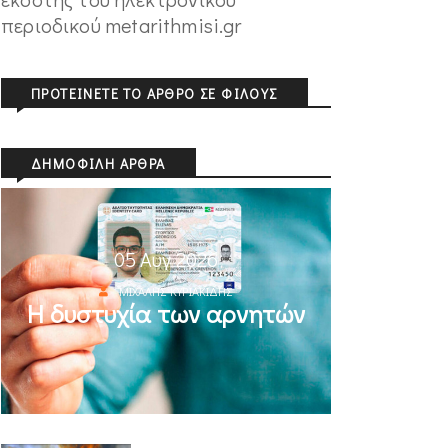
περιοδικού metarithmisi.gr
ΠΡΟΤΕΊΝΕΤΕ ΤΟ ΆΡΘΡΟ ΣΕ ΦΊΛΟΥΣ
ΔΗΜΟΦΙΛΉ ΆΡΘΡΑ
05 Αυγ 2026
ΜΙΧΆΛΗΣ ΚΥΡΙΑΚΊΔΗΣ
Η δυστυχία των αρνητών