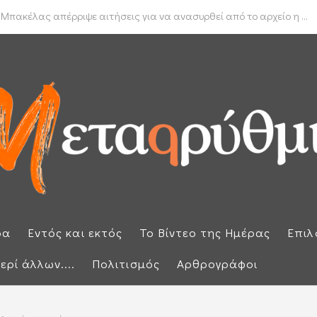
δα για το πραγματικό διαθέσιμο εισόδημα των νοικοκυριών
 Μπακέλας απέρριψε αιτήσεις για να ανασυρθεί από το αρχείο η ...
ρα
Εντός και εκτός
Το Βίντεο της Ημέρας
Επιλ
ερί άλλων....
Πολιτισμός
Αρθρογράφοι