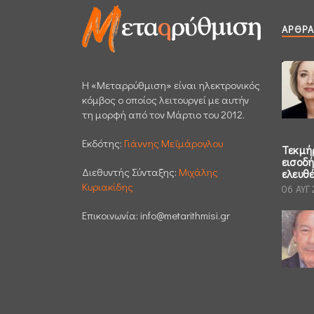
ΆΡΘΡΑ
H «Μεταρρύθμιση» είναι ηλεκτρονικός
κόμβος ο οποίος λειτουργεί με αυτήν
τη μορφή από τον Μάρτιο του 2012.
Εκδότης:
Γιάννης Μεϊμάρογλου
Τεκμή
εισοδ
Διεθυντής Σύνταξης:
Μιχάλης
ελευθ
Κυριακίδης
06 ΑΥΓ
Επικοινωνία:
info@metarithmisi.gr