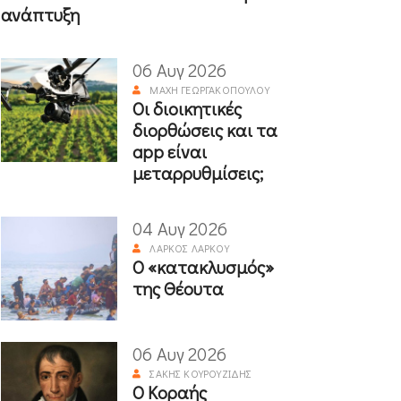
ανάπτυξη
06 Αυγ 2026
ΜΆΧΗ ΓΕΩΡΓΑΚΟΠΟΎΛΟΥ
Οι διοικητικές
διορθώσεις και τα
app είναι
μεταρρυθμίσεις;
04 Αυγ 2026
ΛΆΡΚΟΣ ΛΆΡΚΟΥ
Ο «κατακλυσμός»
της Θέουτα
06 Αυγ 2026
ΣΆΚΗΣ ΚΟΥΡΟΥΖΊΔΗΣ
Ο Κοραής