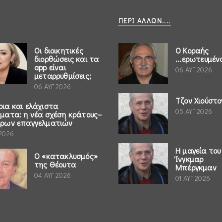
ΠΕΡΊ ΆΛΛΩΝ....
Οι διοικητικές
Ο Κοραής
διορθώσεις και τα
...ερωτευμέν
app είναι
06 ΑΥΓ 2026
μεταρρυθμίσεις;
06 ΑΥΓ 2026
Τζον Χιούστο
ρια και ελάχιστα
05 ΑΥΓ 2026
ήματα: η νέα σχέση κράτους–
έρων επαγγελματιών
 2026
Η μαγεία του
Ο «κατακλυσμός»
Ίνγκμαρ
της Θέουτα
Μπέργκμαν
04 ΑΥΓ 2026
01 ΑΥΓ 2026