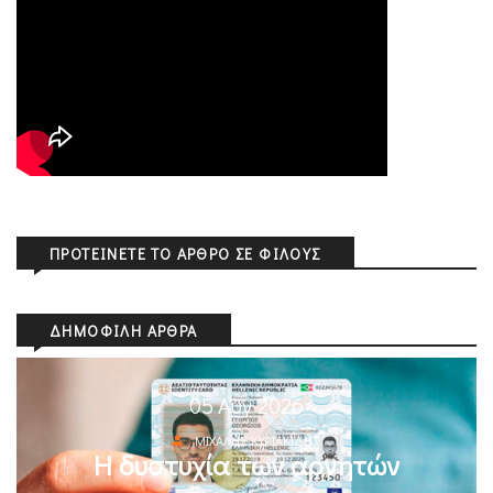
ΠΡΟΤΕΊΝΕΤΕ ΤΟ ΆΡΘΡΟ ΣΕ ΦΊΛΟΥΣ
ΔΗΜΟΦΙΛΉ ΆΡΘΡΑ
05 Αυγ 2026
ΜΙΧΆΛΗΣ ΚΥΡΙΑΚΊΔΗΣ
Η δυστυχία των αρνητών