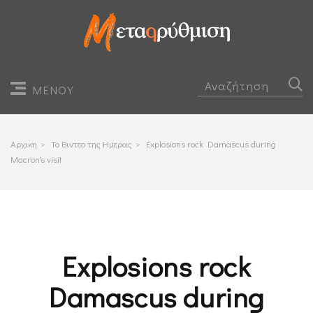
ΜΕΝΟΥ
Αρχικη
>
Το Βιντεο της Ημερας
>
Explosions rock Damascus during
Macron's visit
Explosions rock
Damascus during