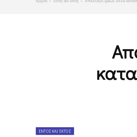
Αρχικη
>
Εντος και εκτος
>
Απαλλαγή χρεών, αλλά κατασχ
Απ
κατα
ΕΝΤΌΣ ΚΑΙ ΕΚΤΌΣ