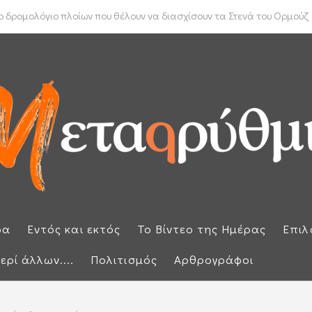
ύπρου: «Έπεσαν» οι υπογραφές με τον γαλλικό κολοσσό Meridiam
 δρομολόγιο πλοίων που θέλουν να διασχίσουν τα Στενά του Ορμούζ
ρα
Εντός και εκτός
Το Βίντεο της Ημέρας
Επιλ
ερί άλλων....
Πολιτισμός
Αρθρογράφοι