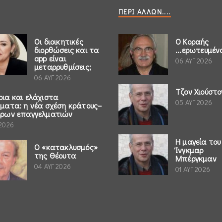
ΠΕΡΊ ΆΛΛΩΝ....
Οι διοικητικές
Ο Κοραής
διορθώσεις και τα
...ερωτευμέν
app είναι
06 ΑΥΓ 2026
μεταρρυθμίσεις;
06 ΑΥΓ 2026
Τζον Χιούστο
ρια και ελάχιστα
05 ΑΥΓ 2026
ήματα: η νέα σχέση κράτους–
έρων επαγγελματιών
 2026
Η μαγεία του
Ο «κατακλυσμός»
Ίνγκμαρ
της Θέουτα
Μπέργκμαν
04 ΑΥΓ 2026
01 ΑΥΓ 2026