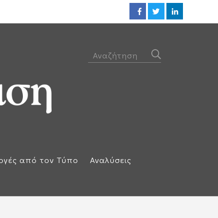
ΕΕ: Αλληλεγγύη στην Ισπανία κ
ογές από τον Τύπο
Αναλύσεις