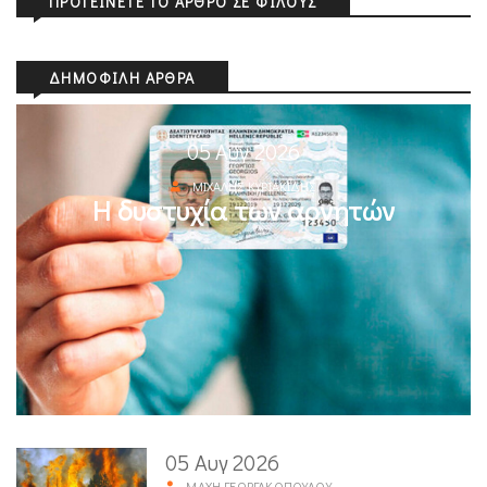
ΠΡΟΤΕΊΝΕΤΕ ΤΟ ΆΡΘΡΟ ΣΕ ΦΊΛΟΥΣ
ΔΗΜΟΦΙΛΉ ΆΡΘΡΑ
05 Αυγ 2026
ΜΙΧΆΛΗΣ ΚΥΡΙΑΚΊΔΗΣ
Η δυστυχία των αρνητών
05 Αυγ 2026
ΜΆΧΗ ΓΕΩΡΓΑΚΟΠΟΎΛΟΥ