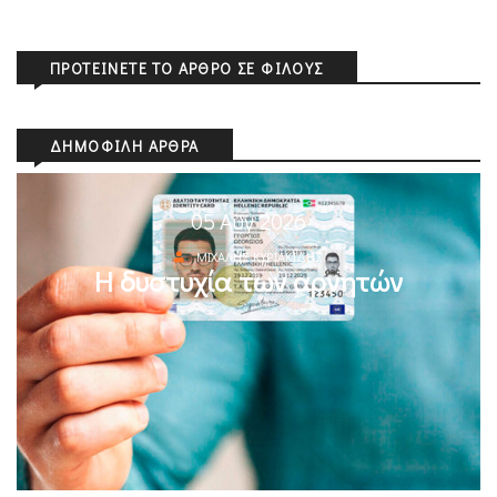
ΠΡΟΤΕΊΝΕΤΕ ΤΟ ΆΡΘΡΟ ΣΕ ΦΊΛΟΥΣ
ΔΗΜΟΦΙΛΉ ΆΡΘΡΑ
05 Αυγ 2026
ΜΙΧΆΛΗΣ ΚΥΡΙΑΚΊΔΗΣ
Η δυστυχία των αρνητών