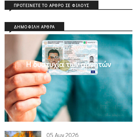
ΠΡΟΤΕΊΝΕΤΕ ΤΟ ΆΡΘΡΟ ΣΕ ΦΊΛΟΥΣ
ΔΗΜΟΦΙΛΉ ΆΡΘΡΑ
05 Αυγ 2026
ΜΙΧΆΛΗΣ ΚΥΡΙΑΚΊΔΗΣ
Η δυστυχία των αρνητών
05 Αυγ 2026