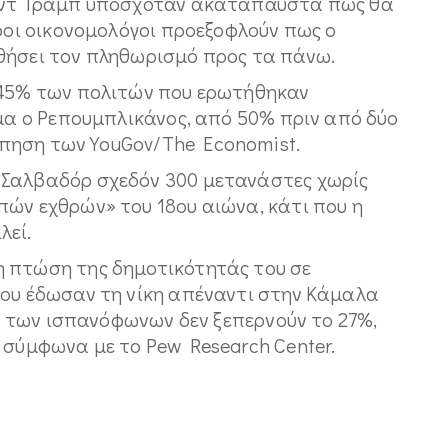
αλντ Τραμπ υποσχόταν ακατάπαυστα πως θα
εροι οικονομολόγοι προεξοφλούν πως ο
θήσει τον πληθωρισμό προς τα πάνω.
 45% των πολιτών που ερωτήθηκαν
ημα ο Ρεπουμπλικάνος, από 50% πριν από δύο
πηση των YouGov/The Economist.
 Σαλβαδόρ σχεδόν 300 μετανάστες χωρίς
πών εχθρών» του 18ου αιώνα, κάτι που η
λεί.
η πτώση της δημοτικότητάς του σε
του έδωσαν τη νίκη απέναντι στην Κάμαλα
ις των ισπανόφωνων δεν ξεπερνούν το 27%,
 σύμφωνα με το Pew Research Center.