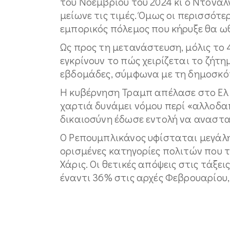
του Νοεμβρίου του 2024 κι ο Ντόν
μείωνε τις τιμές. Όμως οι περισσότ
εμπορικός πόλεμος που κήρυξε θα ω
Ως προς τη μετανάστευση, μόλις το
εγκρίνουν το πώς χειρίζεται το ζήτ
εβδομάδες, σύμφωνα με τη δημοσκό
Η κυβέρνηση Τραμπ απέλασε στο Ελ
χαρτιά δυνάμει νόμου περί «αλλοδα
δικαιοσύνη έδωσε εντολή να αναστα
Ο Ρεπουμπλικάνος υφίσταται μεγάλ
ορισμένες κατηγορίες πολιτών που 
Χάρις. Οι θετικές απόψεις στις τάξε
έναντι 36% στις αρχές Φεβρουαρίου,