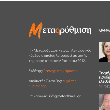
ΆΡΘΡΑ
H «Μεταρρύθμιση» είναι ηλεκτρονικός
κόμβος ο οποίος λειτουργεί με αυτήν
τη μορφή από τον Μάρτιο του 2012.
Εκδότης:
Γιάννης Μεϊμάρογλου
Τεκμή
εισοδ
Διεθυντής Σύνταξης:
Μιχάλης
ελευθ
Κυριακίδης
06 ΑΥΓ
Επικοινωνία:
info@metarithmisi.gr