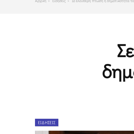
Αρχικη
>
Ειδησεις
>
Σε ελεύθερη πτώση η δημοτικότητα τ
Σ
δημ
ΕΙΔΉΣΕΙΣ