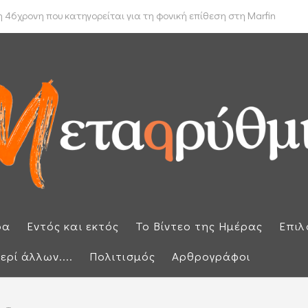
 δρομολόγιο πλοίων που θέλουν να διασχίσουν τα Στενά του Ορμούζ
 46χρονη που κατηγορείται για τη φονική επίθεση στη Marfin
ρα
Εντός και εκτός
Το Βίντεο της Ημέρας
Επιλ
ερί άλλων....
Πολιτισμός
Αρθρογράφοι