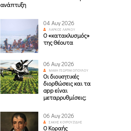
ανάπτυξη
04 Αυγ 2026
ΛΆΡΚΟΣ ΛΆΡΚΟΥ
Ο «κατακλυσμός»
της Θέουτα
06 Αυγ 2026
ΜΆΧΗ ΓΕΩΡΓΑΚΟΠΟΎΛΟΥ
Οι διοικητικές
διορθώσεις και τα
app είναι
μεταρρυθμίσεις;
06 Αυγ 2026
ΣΆΚΗΣ ΚΟΥΡΟΥΖΊΔΗΣ
Ο Κοραής