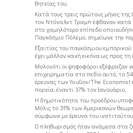
θητείας του.
Κατά τους τρεις πρώτους μήνες της δ
τον Ντόναλντ Τραμπ έφθαναν κατά μ
στο χαμηλότερο επίπεδο οποιουδήπο
Παγκόσμιο Πόλεμο, σημείωνε την πε
Εξαιτίας του παγκόσμιου εμπορικού
έχει μάλλον κακή εικόνα ως προς τη 
Μολονότι οι ψηφοφόροι εξέφραζαν γ
επιχειρηματία στο πεδίο αυτό, το 
έρευνας των YouGov/The Economist 
πορεία, έναντι 37% τον Ιανουάριο.
Η δημοτικότητα του προέδρου υποφέρ
Μόλις το 31% των Αμερικανών θεωρε
σύμφωνα με έρευνα του ινστιτούτου 
Ο πληθωρισμός ήταν ανάμεσα στα ζ