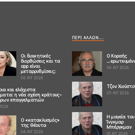
ΠΕΡΊ ΆΛΛΩΝ....
Οι διοικητικές
Ο Κοραής
διορθώσεις και τα
...ερωτευμέν
app είναι
06 ΑΥΓ 2026
μεταρρυθμίσεις;
06 ΑΥΓ 2026
Τζον Χιούστο
ρια και ελάχιστα
05 ΑΥΓ 2026
ήματα: η νέα σχέση κράτους–
έρων επαγγελματιών
 2026
Η μαγεία του
Ο «κατακλυσμός»
Ίνγκμαρ
της Θέουτα
Μπέργκμαν
04 ΑΥΓ 2026
01 ΑΥΓ 2026