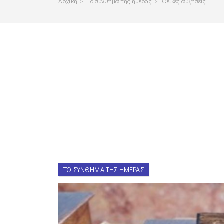
Αρχικη
>
Το συνθημα της ημερας
>
Θεϊκές αυξήσεις
ΤΟ ΣΎΝΘΗΜΑ ΤΗΣ ΗΜΈΡΑΣ