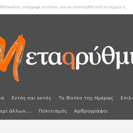
δα για το πραγματικό διαθέσιμο εισόδημα των νοικοκυριών
 Μπακέλας απέρριψε αιτήσεις για να ανασυρθεί από το αρχείο η ...
ρα
Εντός και εκτός
Το Βίντεο της Ημέρας
Επιλ
ερί άλλων....
Πολιτισμός
Αρθρογράφοι