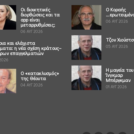
Οι διοικητικές
Ο Κοραής
διορθώσεις και τα
...ερωτευμέν
app είναι
06 ΑΥΓ 2026
μεταρρυθμίσεις;
06 ΑΥΓ 2026
Τζον Χιούστο
ρια και ελάχιστα
05 ΑΥΓ 2026
ήματα: η νέα σχέση κράτους–
έρων επαγγελματιών
 2026
Η μαγεία του
Ο «κατακλυσμός»
Ίνγκμαρ
της Θέουτα
Μπέργκμαν
04 ΑΥΓ 2026
01 ΑΥΓ 2026