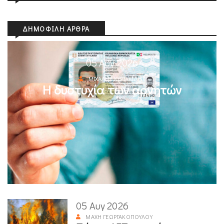
ΔΗΜΟΦΙΛΉ ΆΡΘΡΑ
05 Αυγ 2026
ΜΙΧΆΛΗΣ ΚΥΡΙΑΚΊΔΗΣ
Η δυστυχία των αρνητών
05 Αυγ 2026
ΜΆΧΗ ΓΕΩΡΓΑΚΟΠΟΎΛΟΥ