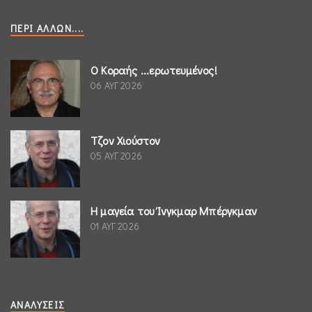
ΠΕΡΊ ΆΛΛΩΝ....
Ο Κοραής ...ερωτευμένος!
06 ΑΥΓ 2026
Τζον Χιούστον
05 ΑΥΓ 2026
Η μαγεία του Ίνγκμαρ Μπέργκμαν
01 ΑΥΓ 2026
ΑΝΑΛΎΣΕΙΣ