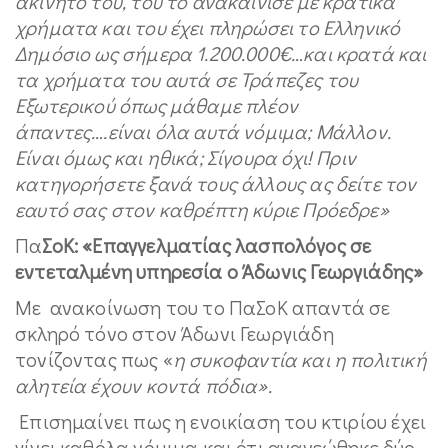
ακίνητο του, του το ανακαίνισε με κρατικά
χρήματα και του έχει πληρώσει το Ελληνικό
Δημόσιο ως σήμερα 1.200.000€…και κρατά και
τα χρήματα του αυτά σε Τράπεζες του
Εξωτερικού όπως μάθαμε πλέον
άπαντες….είναι όλα αυτά νόμιμα; Μάλλον.
Είναι όμως και ηθικά; Σίγουρα όχι! Πριν
κατηγορήσετε ξανά τους άλλους ας δείτε τον
εαυτό σας στον καθρέπτη κύριε Πρόεδρε»
Πα
ΣοΚ: «Επαγγελματίας λασπολόγος σε
εντεταλμένη υπηρεσία ο Άδωνις Γεωργιάδης»
Με ανακοίνωση του το ΠαΣοΚ απαντά σε
σκληρό τόνο στον Άδωνι Γεωργιάδη
τονίζοντας πως «
η συκοφαντία και η πολιτική
αλητεία έχουν κοντά πόδια».
Επισημαίνει πως η ενοικίαση του κτιρίου έχει
γίνει καθόλα νόμιμα και ότι ανανεώθηκε δύο