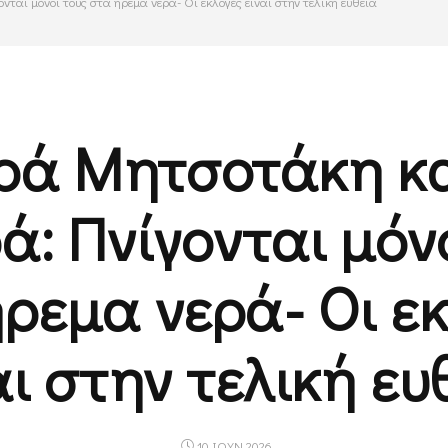
αι μόνοι τους στα ήρεμα νερά- Oι εκλογές είναι στην τελική ευθεία
ρά Μητσοτάκη κ
: Πνίγονται μόν
ρεμα νερά- Oι ε
αι στην τελική ευ
10 ΙΟΥΝ 2026