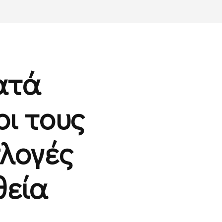
ατά
οι τους
κλογές
θεία