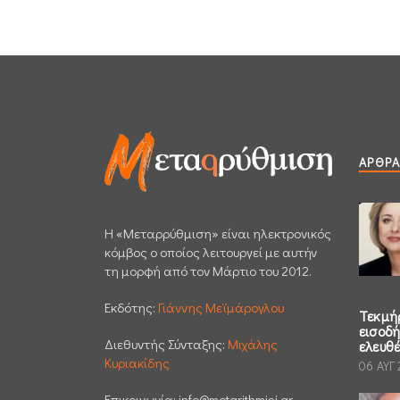
ΆΡΘΡΑ
H «Μεταρρύθμιση» είναι ηλεκτρονικός
κόμβος ο οποίος λειτουργεί με αυτήν
τη μορφή από τον Μάρτιο του 2012.
Εκδότης:
Γιάννης Μεϊμάρογλου
Τεκμή
εισοδ
Διεθυντής Σύνταξης:
Μιχάλης
ελευθ
Κυριακίδης
06 ΑΥΓ
Επικοινωνία:
info@metarithmisi.gr