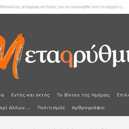
δα για το πραγματικό διαθέσιμο εισόδημα των νοικοκυριών
 Μπακέλας απέρριψε αιτήσεις για να ανασυρθεί από το αρχείο η ...
ρα
Εντός και εκτός
Το Βίντεο της Ημέρας
Επιλ
ερί άλλων....
Πολιτισμός
Αρθρογράφοι