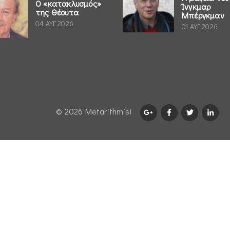
Ο «κατακλυσμός»
Ίνγκμαρ
της Θέουτα
Μπέργκμαν
04 ΑΥΓ 2026
01 ΑΥΓ 2026
© 2026 Μetarithmisi