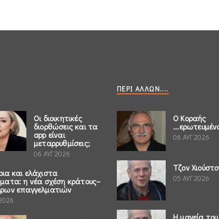
ΠΕΡΊ ΆΛΛΩΝ....
Οι διοικητικές
Ο Κοραής
διορθώσεις και τα
...ερωτευμέν
app είναι
06 ΑΥΓ 2026
μεταρρυθμίσεις;
06 ΑΥΓ 2026
Τζον Χιούστο
ρια και ελάχιστα
05 ΑΥΓ 2026
ήματα: η νέα σχέση κράτους–
έρων επαγγελματιών
 2026
Η μαγεία του