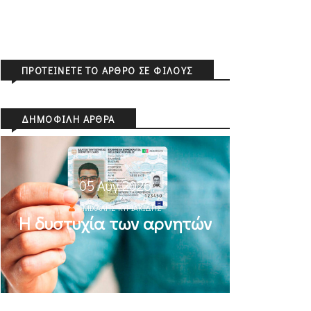
ΠΡΟΤΕΊΝΕΤΕ ΤΟ ΆΡΘΡΟ ΣΕ ΦΊΛΟΥΣ
ΔΗΜΟΦΙΛΉ ΆΡΘΡΑ
05 Αυγ 2026
ΜΙΧΆΛΗΣ ΚΥΡΙΑΚΊΔΗΣ
Η δυστυχία των αρνητών