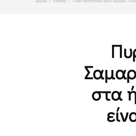
Αρχικη
>
Ειδησεις
>
Πυρά Μητσοτάκη κατά Σαμαρά: Πνίγοντ
Πυ
Σαμαρά
στα ή
είν