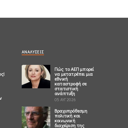
ΑΝΑΛΎΣΕΙΣ
Πώς το ΑΕΠ μπορεί
ος!
να μετατρέπει μια
εθνική
καταστροφή σε
στατιστική
ανάπτυξη
ν
05 ΑΥΓ 2026
Βραχυπρόθεσμη
πολιτική και
κοινωνική
διαχείριση της