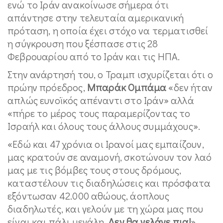
ενώ το Ιράν ανακοίνωσε σήμερα ότι
απάντησε στην τελευταία αμερικανική
πρόταση, η οποία έχει στόχο να τερματισθεί
η σύγκρουση που ξέσπασε στις 28
Φεβρουαρίου από το Ιράν και τις ΗΠΑ.
Στην ανάρτησή του, ο Τραμπ ισχυρίζεται ότι ο
πρώην πρόεδρος,
Μπαράκ Ομπάμα
«δεν ήταν
απλώς ευνοϊκός απέναντι στο Ιράν» αλλά
«πήρε το μέρος τους παραμερίζοντας το
Ισραήλ και όλους τους άλλους συμμάχους».
«Εδώ και 47 χρόνια οι Ιρανοί μας εμπαίζουν,
μας κρατούν σε αναμονή, σκοτώνουν τον λαό
μας με τις βόμβες τους στους δρόμους,
καταστέλουν τις διαδηλώσεις και πρόσφατα
εξόντωσαν 42.000 αθώους, άοπλους
διαδηλωτές, και γελούν με τη χώρα μας που
είναι και πάλι μεγάλη.
Δεν θα γελάνε πια!
»,