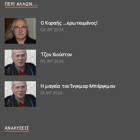
ΠΕΡΊ ΆΛΛΩΝ....
Ο Κοραής ...ερωτευμένος!
06 ΑΥΓ 2026
Τζον Χιούστον
05 ΑΥΓ 2026
Η μαγεία του Ίνγκμαρ Μπέργκμαν
01 ΑΥΓ 2026
ΑΝΑΛΎΣΕΙΣ