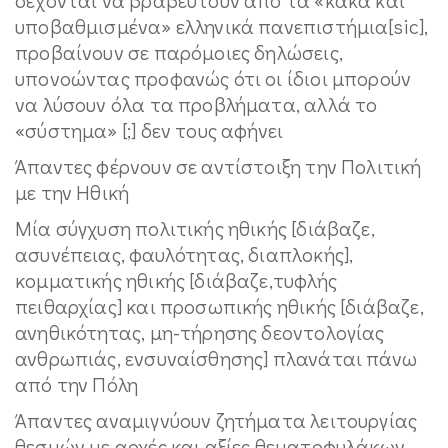
υποβαθμισμένα» ελληνικά πανεπιστήμια[sic],
προβαίνουν σε παρόμοιες δηλώσεις,
υπονοώντας προφανώς ότι οι ίδιοι μπορούν
να λύσουν όλα τα προβλήματα, αλλά το
«σύστημα» [;] δεν τους αφήνει
Άπαντες φέρνουν σε αντίστοιξη την Πολιτική
με την Ηθική
Μία σύγχυση πολιτικής ηθικής [διάβαζε,
ασυνέπειας, φαυλότητας, διαπλοκής],
κομματικής ηθικής [διάβαζε,τυφλής
πειθαρχίας] και προσωπικής ηθικής [διάβαζε,
ανηθικότητας, μη-τήρησης δεοντολογίας
ανθρωπιάς, ενσυναίσθησης] πλανάται πάνω
από την Πόλη
Άπαντες αναμιγνύουν ζητήματα λειτουργίας
θεσμών με αρχές και αξίες θεματοφυλάκων