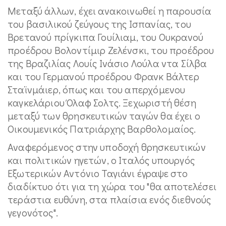
Μεταξύ άλλων, έχει ανακοινωθεί η παρουσία
του βασιλικού ζεύγους της Ισπανίας, του
Βρετανού πρίγκιπα Γουίλιαμ, του Ουκρανού
προέδρου Βολοντίμιρ Ζελένσκι, του προέδρου
της Βραζιλίας Λουίς Ινάσιο Λούλα ντα Σίλβα
και του Γερμανού προέδρου Φρανκ Βάλτερ
Σταϊνμάιερ, όπως και του απερχόμενου
καγκελάριου Όλαφ Σολτς. Ξεχωριστή θέση
μεταξύ των θρησκευτικών ταγών θα έχει ο
Οικουμενικός Πατριάρχης Βαρθολομαίος.
Αναφερόμενος στην υποδοχή θρησκευτικών
και πολιτικών ηγετών, ο Ιταλός υπουργός
Εξωτερικών Αντόνιο Ταγιάνι έγραψε στο
διαδίκτυο ότι για τη χώρα του "θα αποτελέσει
τεράστια ευθύνη, στα πλαίσια ενός διεθνούς
γεγονότος".