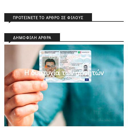
ΠΡΟΤΕΊΝΕΤΕ ΤΟ ΆΡΘΡΟ ΣΕ ΦΊΛΟΥΣ
ΔΗΜΟΦΙΛΉ ΆΡΘΡΑ
05 Αυγ 2026
ΜΙΧΆΛΗΣ ΚΥΡΙΑΚΊΔΗΣ
Η δυστυχία των αρνητών