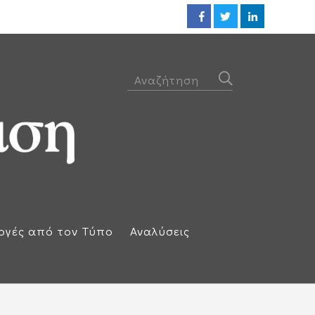
Ιράν και Ομάν συμφώνησαν για
..
ογές από τον Τύπο
Αναλύσεις