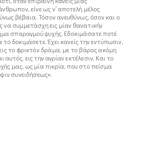
ιότι, όταν επιβαίνη κανείς μιας
άνθρωπον, είνε ως ν’ αποτελή μέλος
νως βέβαια. Τόσον ανευθύνως, όσον και ο
ς να συμμετάσχη εις μίαν θανατικήν
σθημα σπαραγμού ψυχής. Εδοκιμάσατε ποτέ
 το δοκιμάσετε. Έχει κανείς την εντύπωσιν,
 εις το φρικτόν δράμα, με το βάρος ακόμη
 αυτός, εις την αγρίαν εκτέλεσιν. Και το
χής μας, ως μία πικρία, που στο πείσμα
ύψιν συνειδήσεως».