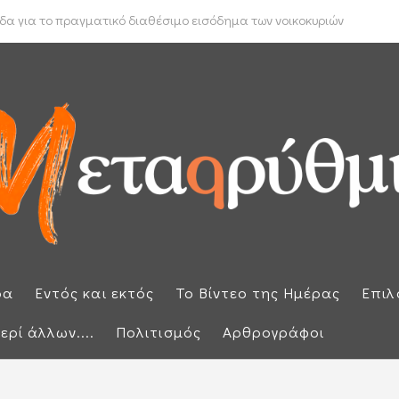
ίτη έλαβε η 46χρονη που κατηγορείται για τη φονική επίθεση στη .
δα για το πραγματικό διαθέσιμο εισόδημα των νοικοκυριών
ρα
Εντός και εκτός
Το Βίντεο της Ημέρας
Επιλ
ερί άλλων....
Πολιτισμός
Αρθρογράφοι