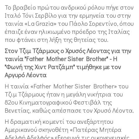
Το βραβείο πρώτου ανδρικού ρόλου πήγε στον
Ιταλό Τόνι Σερβίλο για την ερμηνεία του στην
ταινία «La Grazia» του Πάολο Σορεντίνο, όπου
έπαιζε έναν ηλικιωμένο πρόεδρο της Ιταλίας
που φτάνει στη λήξη της θητείας του.
Στον Τζιμ Τζάρμους ο Χρυσός Λέοντας για την
ταινία "Father Mother Sister Brother" - Η
"Φωνή της Χιντ Ρατζάμπ" τιμήθηκε με τον
Αργυρό Λέοντα
Η ταινία «Father Mother Sister Brother» του
Τζιμ Τζάρμους ήταν η μεγάλη νικήτρια του
82ου Κινηματογραφικού Φεστιβάλ της
Βενετίας, καθώς απέσπασε τον Χρυσό Λέοντα.
Η δραματική κομεντί του ανεξάρτητου
Αμερικανού σκηνοθέτη «Πατέρας Μητέρα
Αδελφή Αδελφός» εξερευνά τις οικογενειακές