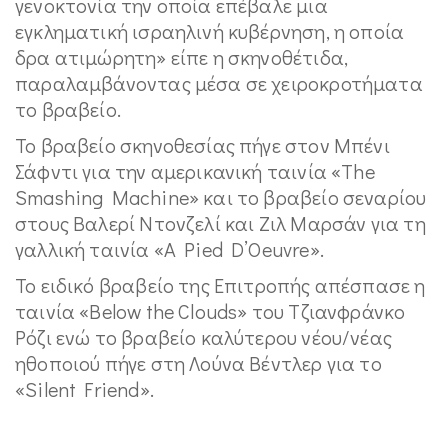
γενοκτονία την οποία επέβαλε μια
εγκληματική ισραηλινή κυβέρνηση, η οποία
δρα ατιμώρητη» είπε η σκηνοθέτιδα,
παραλαμβάνοντας μέσα σε χειροκροτήματα
το βραβείο.
Το βραβείο σκηνοθεσίας πήγε στον Μπένι
Σάφντι για την αμερικανική ταινία «The
Smashing Machine» και το βραβείο σεναρίου
στους Βαλερί Ντονζελί και Ζιλ Μαρσάν για τη
γαλλική ταινία «A Pied D’Oeuvre».
Το ειδικό βραβείο της Επιτροπής απέσπασε η
ταινία «Below the Clouds» του Τζιανφράνκο
Ρόζι ενώ το βραβείο καλύτερου νέου/νέας
ηθοποιού πήγε στη Λούνα Βέντλερ για το
«Silent Friend».