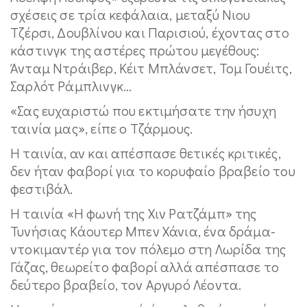
σχέσεις σε τρία κεφάλαια, μεταξύ Νιου
Τζέρσι, Δουβλίνου και Παρισιού, έχοντας στο
κάστινγκ της αστέρες πρώτου μεγέθους:
Άνταμ Ντράιβερ, Κέιτ Μπλάνσετ, Τομ Γουέιτς,
Σαρλότ Ράμπλινγκ...
«Σας ευχαριστώ που εκτιμήσατε την ήσυχη
ταινία μας», είπε ο Τζάρμους.
Η ταινία, αν και απέσπασε θετικές κριτικές,
δεν ήταν φαβορί για το κορυφαίο βραβείο του
φεστιβάλ.
Η ταινία «Η φωνή της Χιν Ρατζάμπ» της
Τυνήσιας Κάουτερ Μπεν Χάνια, ένα δράμα-
ντοκιμαντέρ για τον πόλεμο στη Λωρίδα της
Γάζας, θεωρείτο φαβορί αλλά απέσπασε το
δεύτερο βραβείο, τον Αργυρό Λέοντα.