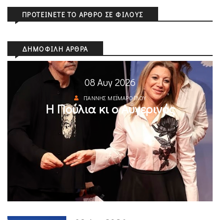
ΠΡΟΤΕΊΝΕΤΕ ΤΟ ΆΡΘΡΟ ΣΕ ΦΊΛΟΥΣ
ΔΗΜΟΦΙΛΉ ΆΡΘΡΑ
08 Αυγ 2026
ΓΙΆΝΝΗΣ ΜΕΪΜΆΡΟΓΛΟΥ
Η Πούλια κι ο Αυγερινός