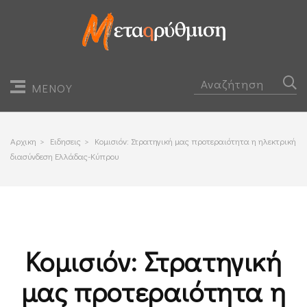
ΜΕΝΟΥ
Αρχικη
>
Ειδησεις
>
Κομισιόν: Στρατηγική μας προτεραιότητα η ηλεκτρική
διασύνδεση Ελλάδας-Κύπρου
Κομισιόν: Στρατηγική
μας προτεραιότητα η