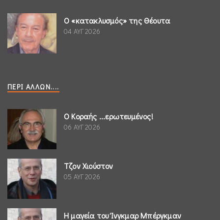
Ο «κατακλυσμός» της Θέουτα
04 ΑΥΓ 2026
ΠΕΡΊ ΆΛΛΩΝ....
Ο Κοραής ...ερωτευμένος!
06 ΑΥΓ 2026
Τζον Χιούστον
05 ΑΥΓ 2026
Η μαγεία του Ίνγκμαρ Μπέργκμαν