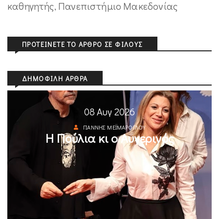
καθηγητής, Πανεπιστήμιο Μακεδονίας
ΠΡΟΤΕΊΝΕΤΕ ΤΟ ΆΡΘΡΟ ΣΕ ΦΊΛΟΥΣ
ΔΗΜΟΦΙΛΉ ΆΡΘΡΑ
08 Αυγ 2026
ΓΙΆΝΝΗΣ ΜΕΪΜΆΡΟΓΛΟΥ
Η Πούλια κι ο Αυγερινός