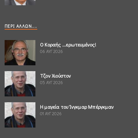
ΠΕΡΊ ΆΛΛΩΝ....
Ο Κοραής ...ερωτευμένος!
06 ΑΥΓ 2026
Τζον Χιούστον
05 ΑΥΓ 2026
Η μαγεία του Ίνγκμαρ Μπέργκμαν
01 ΑΥΓ 2026