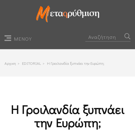
ΜΕΝΟΥ
Αρχικη
>
EDITORIAL
>
Η Γροιλανδία ξυπνάει την Ευρώπη;
Η Γροιλανδία ξυπνάει
την Ευρώπη;