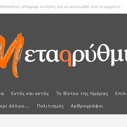
δα για το πραγματικό διαθέσιμο εισόδημα των νοικοκυριών
 Μπακέλας απέρριψε αιτήσεις για να ανασυρθεί από το αρχείο η ...
ρα
Εντός και εκτός
Το Βίντεο της Ημέρας
Επιλ
ερί άλλων....
Πολιτισμός
Αρθρογράφοι