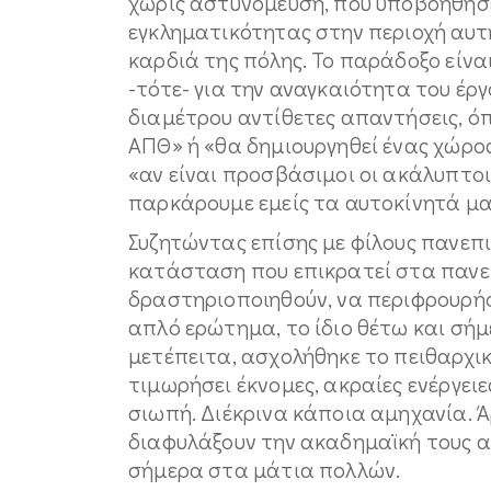
χωρίς αστυνόμευση, που υποβοήθησ
εγκληματικότητας στην περιοχή αυτ
καρδιά της πόλης. Το παράδοξο είναι
-τότε- για την αναγκαιότητα του έρ
διαμέτρου αντίθετες απαντήσεις, ό
ΑΠΘ» ή «θα δημιουργηθεί ένας χώρος
«αν είναι προσβάσιμοι οι ακάλυπτοι
παρκάρουμε εμείς τα αυτοκίνητά μα
Συζητώντας επίσης με φίλους πανεπι
κατάσταση που επικρατεί στα πανε
δραστηριοποιηθούν, να περιφρουρήσο
απλό ερώτημα, το ίδιο θέτω και σήμε
μετέπειτα, ασχολήθηκε το πειθαρχι
τιμωρήσει έκνομες, ακραίες ενέργει
σιωπή. Διέκρινα κάποια αμηχανία. 
διαφυλάξουν την ακαδημαϊκή τους α
σήμερα στα μάτια πολλών.