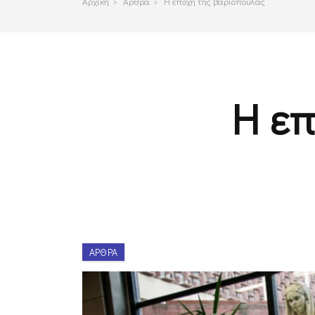
Αρχικη
>
Αρθρα
>
Η εποχή της βαριοπούλας
Η ε
ΆΡΘΡΑ