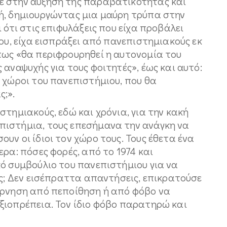
ε στην αύξηση της παραβατικότητας και
ή, δημιουργώντας μια μαύρη τρύπα στην
 ότι στις επιφυλάξεις που είχα προβάλει
γου, είχα εισπράξει από πανεπιστημιακούς εκ
πως «θα περιφρουρηθεί η αυτονομία του
 αναψυχής για τους φοιτητές», έως και αυτό:
 χώροι του πανεπιστήμιου, που θα
ς;».
στημιακούς, εδώ και χρόνια, για την κακή
πιστήμια, τους επεσήμανα την ανάγκη να
υν οι ίδιοι τον χώρο τους. Τους έθετα ένα
ρα: πόσες φορές, από το 1974 και
κό συμβούλιο του πανεπιστήμιου για να
ες; Δεν εισέπραττα απαντήσεις, επικρατούσε
Άρνηση από πεποίθηση ή από φόβο να
ξιοπρέπεια. Τον ίδιο φόβο παρατηρώ και