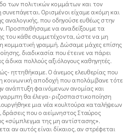
οδο των πολιτικών κομμάτων και τον
συνεπάγεται. Ορισμένοι είχαμε ακόμη και
ής αναλογικής, που οδηγούσε ευθέως στην
ν. Προσπαθήσαμε να αναδείξουμε τα
ς του κάθε συμμετέχοντα, ώστε να μη
 κομματική γραμμή. Δώσαμε μάχες επίσης
οίησης, διαδικασία που έτεινε να πάρει
ς άδικα πολλούς αξιόλογους καθηγητές.
ώς- ηττηθήκαμε. Ο άνεμος ελευθερίας που
λη κοινωνική αποδοχή που απολάμβανε τότε
την ανάπτυξη φαινόμενων ανομίας και
-άγαρμπη θα έλεγα- ριζοσπαστικοποίηση
ιουργήθηκε μια νέα κουλτούρα καταλήψεων
 δράσεις που ο αείμνηστος Σταύρος
ς «σύμπλεγμα της μη αντίστασης».
ετα αν αυτός είναι δίκαιος, αν στρέφεται