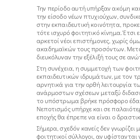
Την περίοδο αυτή υπήρξαν ακόμη κα
την είσοδο νέων πτυχιούχων, συνδι
στην εκπαιδευτική κοινότητα, προκ
τότε ισχυρό φοιτητικό κίνημα. Έτσι
αρκετοί νέοι επιστήμονες, χωρίς όμ
ακαδημαϊκών τους προσόντων. Μεταγ
διευκόλυναν την εξέλιξή τους σε ανώ
Στη συνέχεια, η συμμετοχή των φοι
εκπαιδευτικών ιδρυμάτων, με τον τ
αρνητικά για την ορθή λειτουργία 
ανάρμοστων σχέσεων μεταξύ διδασκ
το υπόστρωμα βρήκε πρόσφορο έδαφ
Νεποτισμός υπήρχε και σε παλαιότερ
εποχής θα έπρεπε να είναι ο δραστι
Σήμερα, σχεδόν κανείς δεν γνωρίζει μ
φοιτητικοί σύλλογοι, αν υφίστανται