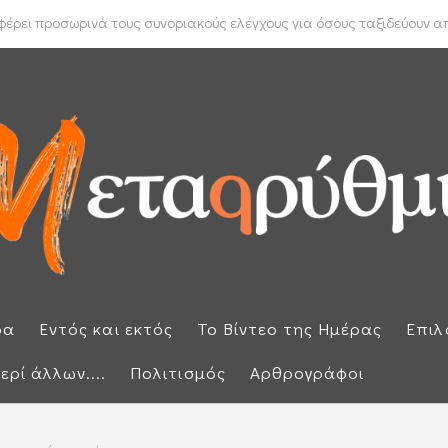
 Μπακέλας απέρριψε αιτήσεις για να ανασυρθεί από το αρχείο η ...
ρει προσωρινά τους συνοριακούς ελέγχους για όσους ταξιδεύουν από
ρα
Εντός και εκτός
Το Βίντεο της Ημέρας
Επιλ
ερί άλλων....
Πολιτισμός
Αρθρογράφοι