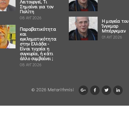
Λειτουργεί, Τι
Σημαίνει για τον
Πολίτη
08 ΑΥΓ 2026
Η μαγεία του
Ίνγκμαρ
Παραβατικότητα
Μπέργκμαν
και
01 ΑΥΓ 2026
εγκληματικότητα
στην Ελλάδα -
Είναι τυχαία η
συγκυρία, ή κάτι
άλλο συμβαίνει ;
08 ΑΥΓ 2026
© 2026 Μetarithmisi