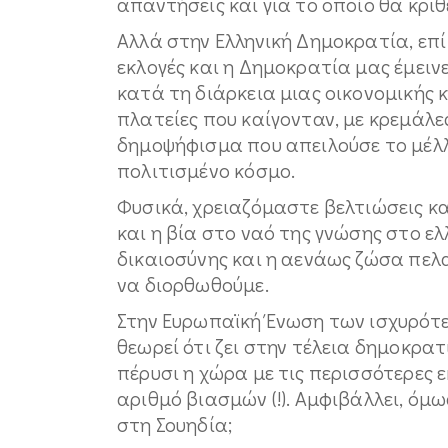
απαντήσεις και για το οποίο θα κριθε
Αλλά στην Ελληνική Δημοκρατία, επί
εκλογές και η Δημοκρατία μας έμειν
κατά τη διάρκεια μιας οικονομικής κ
πλατείες που καίγονταν, με κρεμάλες
δημοψήφισμα που απειλούσε το μέλλ
πολιτισμένο κόσμο.
Φυσικά, χρειαζόμαστε βελτιώσεις κ
και η βία στο ναό της γνώσης στο ελ
δικαιοσύνης και η αενάως ζώσα πελα
να διορθωθούμε.
Στην Ευρωπαϊκή Ένωση των ισχυρότ
θεωρεί ότι ζει στην τέλεια δημοκρατ
πέρυσι η χώρα με τις περισσότερες ε
αριθμό βιασμών (!). Αμφιβάλλει, όμω
στη Σουηδία;