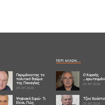
ΠΕΡΊ ΆΛΛΩΝ....
Περιμένοντας το
Ο Κοραής
πολιτικό θαύμα
...ερωτευμέν
της Παναγίας
06 ΑΥΓ 2026
08 ΑΥΓ 2026
Ψηφιακό Ευρώ- Τι
Τζον Χιούστο
Είναι, Πώς
05 ΑΥΓ 2026