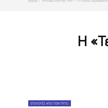
Αρχικη
>
Επιλογες απο τον Τυπο
>
Η «Τέλεια Δημοκρατία»
Η «Τ
ΕΠΙΛΟΓΈΣ ΑΠΌ ΤΟΝ ΤΎΠΟ