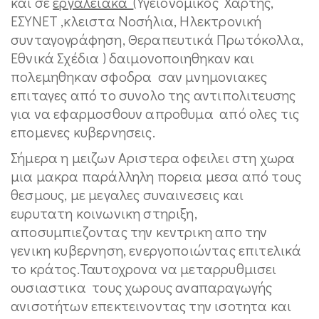
και σε
εργαλειακά
(Υγειονομικός Χάρτης,
ΕΣΥΝΕΤ ,κλειστα Νοσήλια, Ηλεκτρονική
συνταγογράφηση, Θεραπευτικά Πρωτόκολλα,
Εθνικά Σχέδια ) δαιμονοποιηθηκαν και
πολεμηθηκαν σφοδρα σαν μνημονιακες
επιταγες από το συνολο της αντιπολιτευσης
για να εφαρμοσθουν απροθυμα από ολες τις
επομενες κυβερνησεις.
Σήμερα η μειζων Αριστερα οφειλει στη χωρα
μια μακρα παράλληλη πορεια μεσα από τους
θεσμους, με μεγαλες συναινεσεις και
ευρυτατη κοινωνικη στηριξη,
αποσυμπιεζοντας την κεντρικη απο την
γενικη κυβερνηση, ενεργοποιώντας επιτελικά
το κράτος.Ταυτοχρονα να μεταρρυθμισει
ουσιαστικα τους χωρους aνaπαραγωγής
ανισοτήτων επεκτεινοντας την ισοτητα και