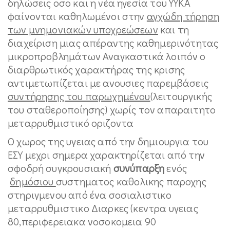
δηλώσεις οσο και η νέα ηγεσία του ΥΥΚΑ
φαίνονται καθηλωμένοι στην
αγχώδη τήρηση
των μνημονιακών υποχρεώσεων
και τη
διαχείριση μιας απέραντης καθημερινότητας
μικροπροβλημάτων Αναγκαστικά λοιπόν ο
διαρθρωτικός χαρακτήρας της κρισης
αντιμετωπίζεται με ανουσιες παρεμβάσεις
συντήρησης του παρωχημένου
(λειτουργικής
του σταθεροποίησης) χωρίς τον απαραιτητο
μεταρρυθμιστικό οριζοντα
Ο χωρος της υγειας από την δημιουργια του
ΕΣΥ μεχρι σημερα χαρακτηρίζεται από την
σφοδρή συγκρουσιακή
συνύπαρξη
ενός
δημόσιου
συστηματος καθολικης παροχης
στηριγμενου από ένα σοσιαλιστικο
μεταρρυθμιστικο Διαρκες (κεντρα υγειας
80,περιφερειακα νοσοκομεια 90