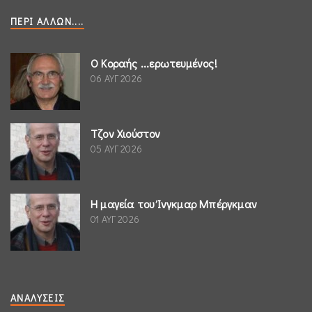
ΠΕΡΊ ΆΛΛΩΝ....
Ο Κοραής ...ερωτευμένος!
06 ΑΥΓ 2026
Τζον Χιούστον
05 ΑΥΓ 2026
Η μαγεία του Ίνγκμαρ Μπέργκμαν
01 ΑΥΓ 2026
ΑΝΑΛΎΣΕΙΣ