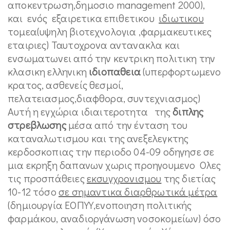
αποκεντρωση,δημοσιο management 2000),
και ενός εξαιρετικα επιθετικου
ιδιωτικου
τομεα(υψηλη βιοτεχνολογια ,φαρμακευτικες
εταιριες) Ταυτοχρονα αντανακλα και
ενσωματωνει από την κεντρικη πολιτικη την
κλασικη ελληνικη
ιδιοπαθεια
(υπερφορτωμενο
κρατος, ασθενείς θεσμοί,
πελατειασμος,διαφθορα, συντεχνιασμος)
Αυτή η εγχώρια ιδιαιτεροτητα της
διπλης
στρεβλωσης
μέσα από την ένταση του
καταναλωτισμου και της ανεξελεγκτης
κερδοσκοπιας την περιοδο 04-09 οδηγησε σε
μια εκρηξη δαπανων χωρις προηγουμενο Oλες
τις προσπάθειες
εκσυγχρονισμου
της διετίας
10-12 τόσο
σε σημαντικα διαρθρωτικά μέτρα
(δημιουργία ΕΟΠΥΥ,ενοποιηση πολιτικής
φαρμάκου, αναδιοργάνωση νοσοκομείων) όσο