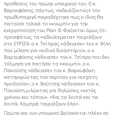
προθέσεις του πρώην υπουργού του. Ο κ.
Βαρουφάκης, πάντως, «αδειάζοντας» τον
πρωθυπουργό παραδέχτηκε πως ο ίδιος θα
πατούσε τελικά το «κουμπί» για την
ενεργοποίηση του Plan B. Φαίνεται όμως ότι
προσφάτως τα «αδειάσματα» ταιριάζουν
στο ΣΥΡΙΖΑ: ο κ. Τσίπρας «άδειασε» τον κ. Φίλη
που μίλησε για «ειδικό δικαστήριο», ο κ.
Βαρουφάκης «άδειασε» τον κ. Τσίπρα που δεν
τόλμησε να πατήσει το «κουμπί», ο κ.
Πανούσης «άδειασε» τον κ. Βαρουφάκη
κατηγορώντας τον περίπου για «εσχάτη
προδοσία», ο κ. Βούτσης «άδειασε» τον κ.
Πανούση μιλώντας για δηλώσεις «εκτός
χρόνου και τόπου». «Και τα λοιπά και τα
λοιπά. Λαμπρά ταιριάζουν όλα».
Πρώην και νυν υπουργοί βρίσκονται πλέον σε