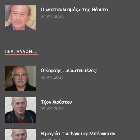
Ο «κατακλυσμός» της Θέουτα
04 ΑΥΓ 2026
ΠΕΡΊ ΆΛΛΩΝ....
Ο Κοραής ...ερωτευμένος!
06 ΑΥΓ 2026
Τζον Χιούστον
05 ΑΥΓ 2026
Η μαγεία του Ίνγκμαρ Μπέργκμαν