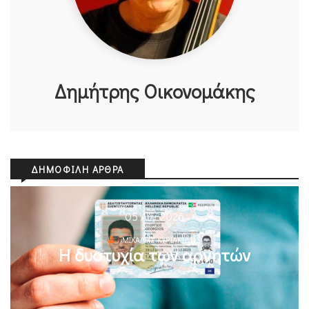
Δημήτρης Οικονομάκης
ΔΗΜΟΦΙΛΉ ΆΡΘΡΑ
05 Αυγ 2026
ΜΙΧΆΛΗΣ ΚΥΡΙΑΚΊΔΗΣ
Η δυστυχία των αρνητών