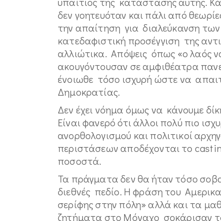
υπαίτιος της κατάστασης αυτής. Κάν
δεν γοητευόταν και πάλι από θεωρί
την απαίτηση για διαλεύκανση των 
κατεδαφιστική προσέγγιση της αντ
αλλιώτικα. Απόψεις όπως «ο λαός να
ακουγόντουσαν σε αμφιθέατρα πανε
ένοιωθε τόσο ισχυρή ώστε να απαιτ
Δημοκρατίας.
Δεν έχει νόημα όμως να κάνουμε δί
Είναι φανερό ότι άλλοι πολύ πιο ισ
ανορθολογισμού και πολιτικοί αρχηγ
περιστάσεων αποδέχονται το casti
ποσοστά.
Τα πράγματα δεν θα ήταν τόσο σοβα
διεθνές πεδίο. Η φράση του Αμερικα
σερίφης στην πόλη» αλλά και τα μ
ζητήματα στο Μόναχο σοκάρισαν το