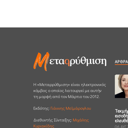
ΆΡΘΡΑ
H «Μεταρρύθμιση» είναι ηλεκτρονικός
κόμβος ο οποίος λειτουργεί με αυτήν
τη μορφή από τον Μάρτιο του 2012.
Εκδότης:
Γιάννης Μεϊμάρογλου
Τεκμή
εισοδ
Διεθυντής Σύνταξης:
Μιχάλης
ελευθ
Κυριακίδης
06 ΑΥΓ