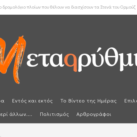
ύπρου: «Έπεσαν» οι υπογραφές με τον γαλλικό κολοσσό Meridiam
ρα
Εντός και εκτός
Το Βίντεο της Ημέρας
Επιλ
ερί άλλων....
Πολιτισμός
Αρθρογράφοι