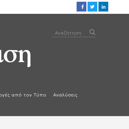
ΕΕ: Αλληλεγγύη στην Ισπανία κ
ογές από τον Τύπο
Αναλύσεις