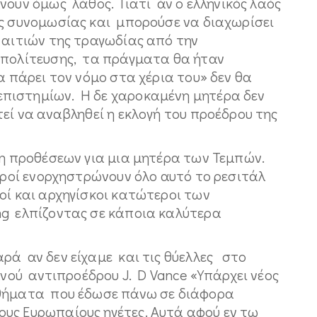
ουν όμως λάθος. Γιατί άν ο ελληνικός λαός
ες συνομωσίας και μπορούσε να διαχωρίσει
αιτιών της τραγωδίας από την
ιπολίτευσης, τα πράγματα θα ήταν
 πάρει τον νόμο στα χέρια του» δεν θα
πιστημίων. Η δε χαροκαμένη μητέρα δεν
εί να αναβληθεί η εκλογή του προέδρου της
κη προθέσεων για μια μητέρα των Τεμπών.
χυροί ενορχηστρώνουν όλο αυτό το ρεσιτάλ
οί και αρχηγίσκοι κατώτεροι των
ng ελπίζοντας σε κάποια καλύτερα
ρά αν δεν είχαμε και τις θύελλες στο
νού αντιπροέδρου J. D Vance «Υπάρχει νέος
αθήματα που έδωσε πάνω σε διάφορα
υς Ευρωπαίους ηγέτες. Αυτά αφού εν τω