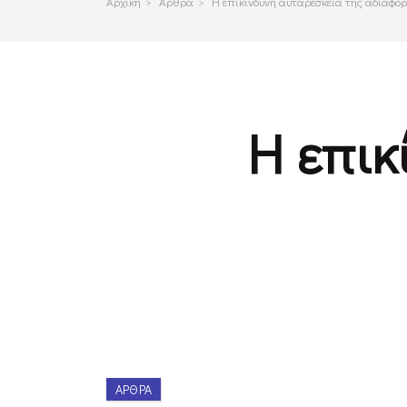
Αρχικη
>
Αρθρα
>
Η επικίνδυνη αυταρέσκεια της αδιαφο
Η επικ
ΆΡΘΡΑ