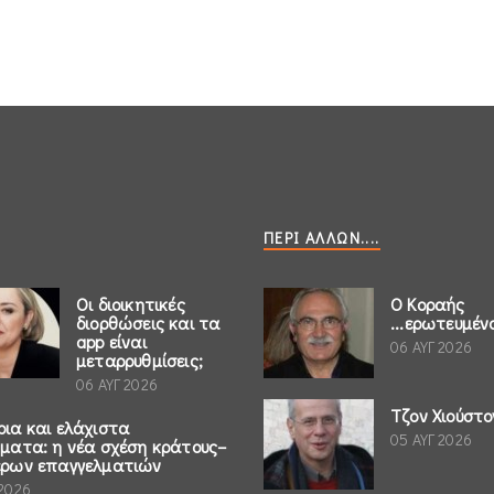
ΠΕΡΊ ΆΛΛΩΝ....
Οι διοικητικές
Ο Κοραής
διορθώσεις και τα
...ερωτευμέν
app είναι
06 ΑΥΓ 2026
μεταρρυθμίσεις;
06 ΑΥΓ 2026
Τζον Χιούστο
ρια και ελάχιστα
05 ΑΥΓ 2026
ήματα: η νέα σχέση κράτους–
έρων επαγγελματιών
 2026