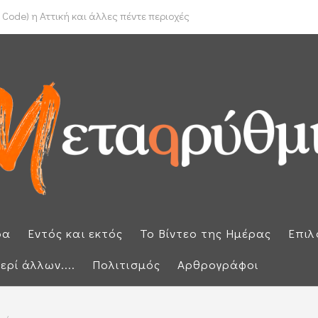
το Ιράν για τα Στενά του Ορμούζ
Code) η Αττική και άλλες πέντε περιοχές
ρα
Εντός και εκτός
Το Βίντεο της Ημέρας
Επιλ
ερί άλλων....
Πολιτισμός
Αρθρογράφοι