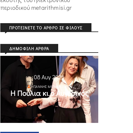
περιοδικού metarithmisi.gr
ΠΡΟΤΕΊΝΕΤΕ ΤΟ ΆΡΘΡΟ ΣΕ ΦΊΛΟΥΣ
ΔΗΜΟΦΙΛΉ ΆΡΘΡΑ
08 Αυγ 2026
ΓΙΆΝΝΗΣ ΜΕΪΜΆΡΟΓΛΟΥ
Η Πούλια κι ο Αυγερινός