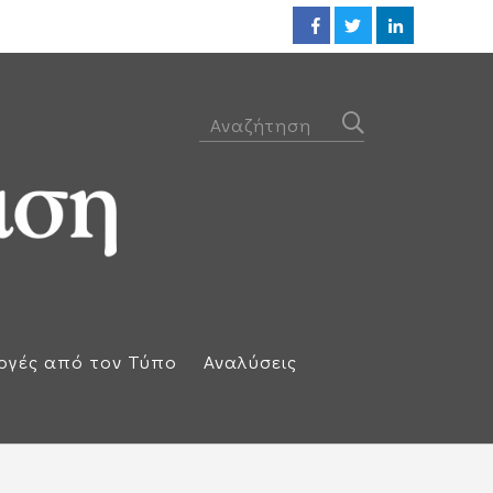
Η απάντηση της Ισπανίας: Επαν
ογές από τον Τύπο
Αναλύσεις