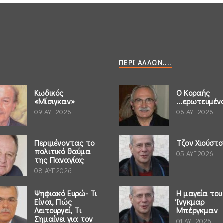
ΠΕΡΊ ΆΛΛΩΝ....
Κωδικός
Ο Κοραής
«Μίσιγκαν»
...ερωτευμέν
09 ΑΥΓ 2026
06 ΑΥΓ 2026
Περιμένοντας το
Τζον Χιούστο
πολιτικό θαύμα
05 ΑΥΓ 2026
της Παναγίας
08 ΑΥΓ 2026
Ψηφιακό Ευρώ- Τι
Η μαγεία του
Είναι, Πώς
Ίνγκμαρ
Λειτουργεί, Τι
Μπέργκμαν
Σημαίνει για τον
01 ΑΥΓ 2026