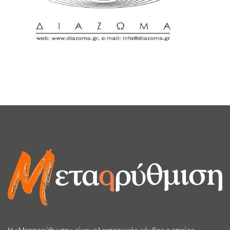
H «Μεταρρύθμιση» είναι ηλεκτρονικός κόμβος ο οποίος