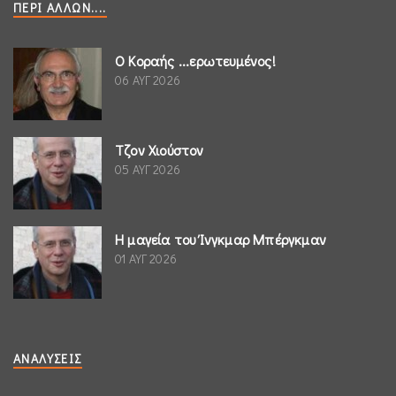
ΠΕΡΊ ΆΛΛΩΝ....
Ο Κοραής ...ερωτευμένος!
06 ΑΥΓ 2026
Τζον Χιούστον
05 ΑΥΓ 2026
Η μαγεία του Ίνγκμαρ Μπέργκμαν
01 ΑΥΓ 2026
ΑΝΑΛΎΣΕΙΣ