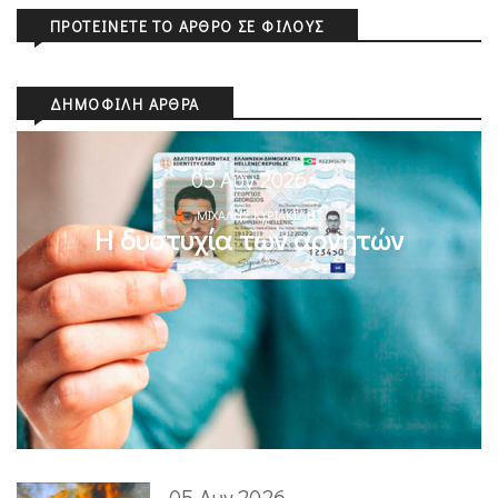
ΠΡΟΤΕΊΝΕΤΕ ΤΟ ΆΡΘΡΟ ΣΕ ΦΊΛΟΥΣ
ΔΗΜΟΦΙΛΉ ΆΡΘΡΑ
05 Αυγ 2026
ΜΙΧΆΛΗΣ ΚΥΡΙΑΚΊΔΗΣ
Η δυστυχία των αρνητών
05 Αυγ 2026