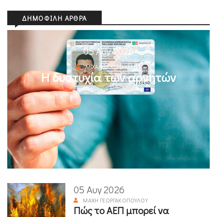
ΔΗΜΟΦΙΛΉ ΆΡΘΡΑ
05 Αυγ 2026
ΜΙΧΆΛΗΣ ΚΥΡΙΑΚΊΔΗΣ
Η δυστυχία των αρνητών
05 Αυγ 2026
ΜΆΧΗ ΓΕΩΡΓΑΚΟΠΟΎΛΟΥ
Πώς το ΑΕΠ μπορεί να