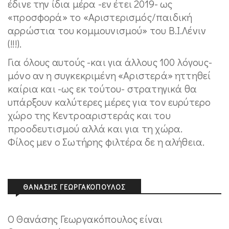
έδινε την ίδια μέρα -εν έτει 2019- ως
«προσφορά» το «Αριστερισμός/παιδική
αρρώστια του κομμουνισμού» του Β.Ι.Λένιν
(!!!).
Για όλους αυτούς -και για άλλους 100 λόγους-
μόνο αν η συγκεκριμένη «Αριστερά» ηττηθεί
καίρια και -ως εκ τούτου- στρατηγικά θα
υπάρξουν καλύτερες μέρες για τον ευρύτερο
χώρο της Κεντροαριστεράς και του
προοδευτισμού αλλά και για τη χώρα.
Φίλος μεν ο Σωτήρης φιλτέρα δε η αλήθεια.
ΘΑΝΆΣΗΣ ΓΕΩΡΓΑΚΌΠΟΥΛΟΣ
O Θανάσης Γεωργακόπουλος είναι