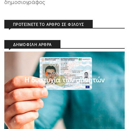
δημοσιογράφος
ΠΡΟΤΕΊΝΕΤΕ ΤΟ ΆΡΘΡΟ ΣΕ ΦΊΛΟΥΣ
ΔΗΜΟΦΙΛΉ ΆΡΘΡΑ
05 Αυγ 2026
ΜΙΧΆΛΗΣ ΚΥΡΙΑΚΊΔΗΣ
Η δυστυχία των αρνητών