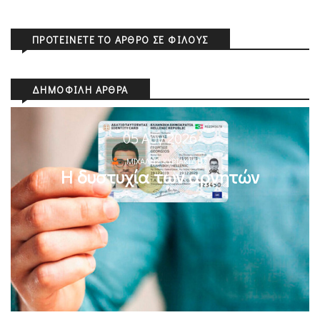
ΠΡΟΤΕΊΝΕΤΕ ΤΟ ΆΡΘΡΟ ΣΕ ΦΊΛΟΥΣ
ΔΗΜΟΦΙΛΉ ΆΡΘΡΑ
05 Αυγ 2026
ΜΙΧΆΛΗΣ ΚΥΡΙΑΚΊΔΗΣ
Η δυστυχία των αρνητών