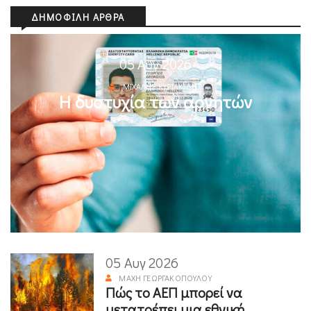
ΔΗΜΟΦΙΛΉ ΆΡΘΡΑ
05 Αυγ 2026
ΜΙΧΆΛΗΣ ΚΥΡΙΑΚΊΔΗΣ
Η δυστυχία των αρνητών
05 Αυγ 2026
ΜΆΧΗ ΓΕΩΡΓΑΚΟΠΟΎΛΟΥ
Πώς το ΑΕΠ μπορεί να
μετατρέπει μια εθνική