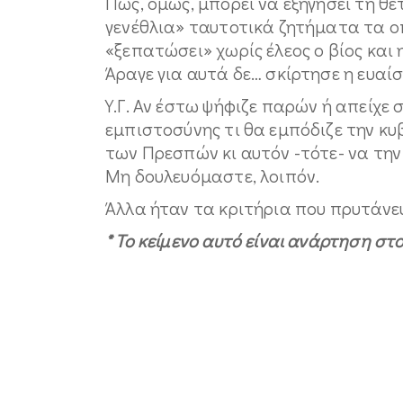
Πώς, όμως, μπορεί να εξηγήσει τη θ
γενέθλια» ταυτοτικά ζητήματα τα ο
«ξεπατώσει» χωρίς έλεος ο βίος και 
Άραγε για αυτά δε… σκίρτησε η ευαί
Υ.Γ. Αν έστω ψήφιζε παρών ή απείχε
εμπιστοσύνης τι θα εμπόδιζε την κ
των Πρεσπών κι αυτόν -τότε- να την 
Μη δουλευόμαστε, λοιπόν.
Άλλα ήταν τα κριτήρια που πρυτάνευ
* Το κείμενο αυτό είναι ανάρτηση στ