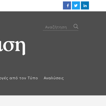
ΕΕ: Αλληλεγγύη στην Ισπανία κ
ογές από τον Τύπο
Αναλύσεις