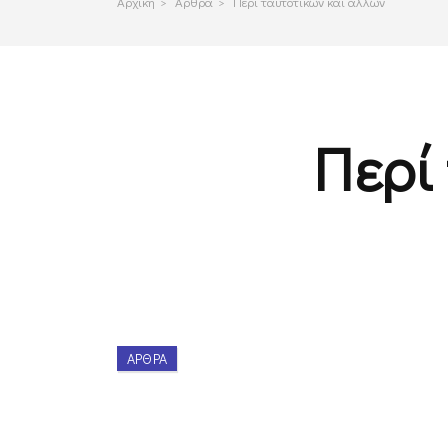
Αρχικη
>
Αρθρα
>
Περί ταυτοτικών και άλλων
Περί
ΆΡΘΡΑ