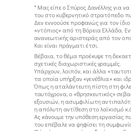
* Μας είπε ο Σπύρος Δανέλλης για ν
του στο κυβερνητικό στρατόπεδο πω
Δεν εννοούσε προφανώς για τον ίδιο 
«ντόπιος» από τη Βόρεια Ελλάδα. Εν
ανανεωτικής αριστεράς από τον οπο
Και είναι πράγματι έτσι.
Βέβαια, το θέμα προέκυψε τη δεκαετ
σχετικές διαχωριστικές γραμμές.
Υπάρχουν, λοιπόν, και άλλα «ταυτο
τα οποία υπήρξαν «γενέθλια» και ιδρ
Όπως η αταλάντευτη πίστη στη φιλ
ταυτόχρονα, ο «θρησκευτικός» σεβα
εξουσιών, η ασυμφιλίωτη αντιπαλότη
η απόλυτη αντίθεση στο λαϊκισμό κ.
Ας κάνουμε την υπόθεση εργασίας π
του επέβαλε να ψηφίσει τη συμφωνί