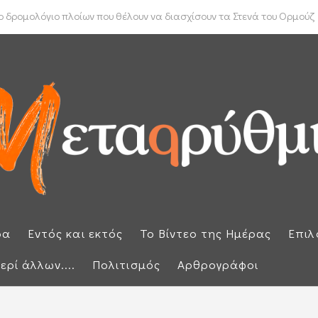
ύπρου: «Έπεσαν» οι υπογραφές με τον γαλλικό κολοσσό Meridiam
 δρομολόγιο πλοίων που θέλουν να διασχίσουν τα Στενά του Ορμούζ
ρα
Εντός και εκτός
Το Βίντεο της Ημέρας
Επιλ
ερί άλλων....
Πολιτισμός
Αρθρογράφοι