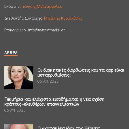
Εκδότης:
Γιάννης Μεϊμάρογλου
Διεθυντής Σύνταξης:
Μιχάλης Κυριακίδης
Επικοινωνία:
info@metarithmisi.gr
ΆΡΘΡΑ
Οι διοικητικές διορθώσεις και τα app είναι
μεταρρυθμίσεις;
06 ΑΥΓ 2026
Τεκμήρια και ελάχιστα εισοδήματα: η νέα σχέση
κράτους–ελευθέρων επαγγελματιών
06 ΑΥΓ 2026
Ο «κατακλυσμός» της Θέουτα