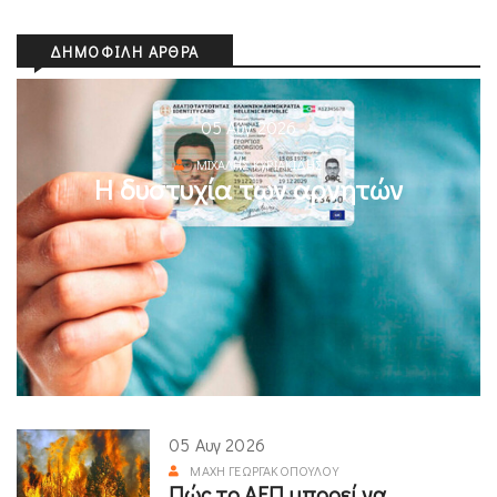
ΔΗΜΟΦΙΛΉ ΆΡΘΡΑ
05 Αυγ 2026
ΜΙΧΆΛΗΣ ΚΥΡΙΑΚΊΔΗΣ
Η δυστυχία των αρνητών
05 Αυγ 2026
ΜΆΧΗ ΓΕΩΡΓΑΚΟΠΟΎΛΟΥ
Πώς το ΑΕΠ μπορεί να