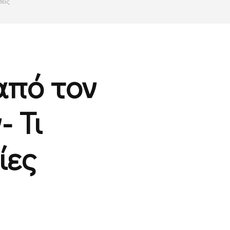
σεις
από τον
- Τι
ίες