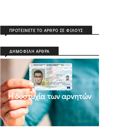
ΠΡΟΤΕΊΝΕΤΕ ΤΟ ΆΡΘΡΟ ΣΕ ΦΊΛΟΥΣ
ΔΗΜΟΦΙΛΉ ΆΡΘΡΑ
05 Αυγ 2026
ΜΙΧΆΛΗΣ ΚΥΡΙΑΚΊΔΗΣ
Η δυστυχία των αρνητών