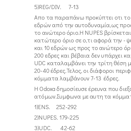
5)REG/DIV. 7-13
Aπο τα παραπάνω προκύπτει οτι το 
εδρών από την αυτοδυναμία,ως προς
το ανώτερο όριο.Η NUPES βρίσκεται
κατώτερο όριο σε ο,τι αφορά την -
και 10 εδρών ως προς το ανώτερο όρι
200 εδρες και βέβαια δεν υπάρχει 
UDC καταλαμβάνει την τρίτη θέση με
20-40 έδρες.Τελος, οι διάφοροι περι
κόμματα λαμβάνουν 7-13 έδρες.
Η Odoxa δημοσίευσε έρευνα που διεξ
ατόμων.Συμφωνα με αυτη τα κόμμα
1)ΕΝS. 252-292
2)NUPES. 179-225
3)UDC. 42-62