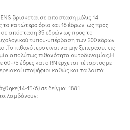
ΕΝS βρίσκεται σε αποσταση μόλις 14
 το κατώτερο όριο και 16 έδρων ως προς
 σε απόσταση 35 εδρών ως προς το
 ψυχολογικού τυπου-υπέρβαση των 200 εδρων
ο .Το πιθανότερο είναι να μην ξεπεράσει τις
καμία απολύτως πιθανότητα αυτοδυναμίας.Η
 60-75 έδρες και ο RN έρχεται τέταρτος με
φερειακοί υποψήφιοι καθώς και τα λοιπά
άχθηκε(14-15/6) σε δείγμα 1881
τα λαμβάνουν: