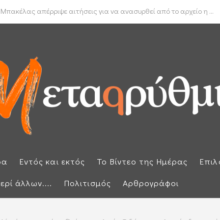
δα για το πραγματικό διαθέσιμο εισόδημα των νοικοκυριών
 Μπακέλας απέρριψε αιτήσεις για να ανασυρθεί από το αρχείο η ...
ρα
Εντός και εκτός
Το Βίντεο της Ημέρας
Επιλ
ερί άλλων....
Πολιτισμός
Αρθρογράφοι