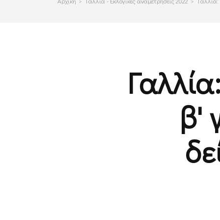
Αρχικη
>
Γαλλια - Εκλογικες αναμετρησεις 2022
>
Γαλλία:
Γαλλία
β' 
δε