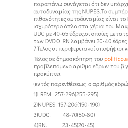
παραπάνω συνάγεται ότι δεν υπάρχε
αυτοδυναμίας της ΝUPES.Το συμπέρα
πιθανότητες αυτοδυναμίας είναι το 
ισχυρότερο όπλο στα χέρια του Μακ
UDC με 40-65 έδρες,οι οποίες μετατρ
των DVD.O RN λαμβάνει 20-40 έδρες 
7.Τελος οι περιφερειακοί υποψήφιοι 
Τέλος σε δημοσκόπηση του
politico.
προβλεπόμενο αριθμο εδρών του β γ
προκύπτει
(εντός παρενθέσεως ο αριθμός εδρώ
1)LREM 257-296(255-295)
2)NUPES. 157-206(150-190)
3)UDC. 48-70(50-80)
4)RN. 23-45(20-45)