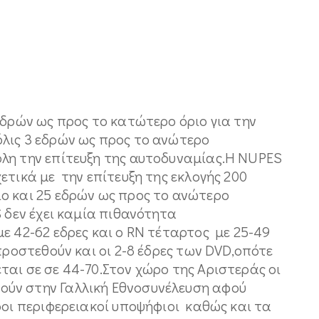
δρών ως προς το κατώτερο όριο για την
λις 3 εδρών ως προς το ανώτερο
λη την επίτευξη της αυτοδυναμίας.Η NUPES
τικά με την επίτευξη της εκλογής 200
ο και 25 εδρών ως προς το ανώτερο
S δεν έχει καμία πιθανότητα
ε 42-62 εδρες και ο RN τέταρτος με 25-49
προστεθούν και οι 2-8 έδρες των DVD,οπότε
αι σε σε 44-70.Στον χώρο της Αριστεράς οι
ύν στην Γαλλική Εθνοσυνέλευση αφού
ροι περιφερειακοί υποψήφιοι καθώς και τα