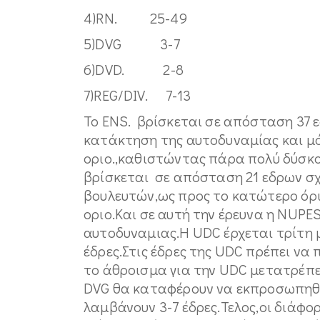
4)RN. 25-49
5)DVG 3-7
6)DVD. 2-8
7)REG/DIV. 7-13
Το ENS. βρίσκεται σε απόσταση 37 ε
κατάκτηση της αυτοδυναμίας και μό
οριο.,καθιστώντας πάρα πολύ δύσκο
βρίσκεται σε απόσταση 21 εδρων σχε
βουλευτών,ως προς το κατώτερο όρι
οριο.Και σε αυτή την έρευνα η NUPE
αυτοδυναμιας.Η UDC έρχεται τρίτη μ
έδρες.Στις έδρες της UDC πρέπει να 
το άθροισμα για την UDC μετατρέπετ
DVG θα καταφέρουν να εκπροσωπηθο
λαμβάνουν 3-7 έδρες.Τελος,οι διάφο