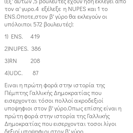
(Εξ' αυτών ,5 βουλευτες εχουν ηδη εκλεγει από
τον α' γυρο.4 εξέλεξε η NUPES και 1 το
ENS.Οποτε,στον β' γύρο θα εκλεγούν οι
υπόλοιποι 572 βουλευτές):
1) ENS. 419
2)NUPES. 386
3)RN 208
4)UDC. 87
Eιναι η πρώτη φορά στην ιστορία της
Πέμπτης Γαλλικής Δημοκρατίας που
εισερχονται τόσοι πολλοί ακροδεξιοί
υποψηφιοι στον β' γύρο.Οπως επίσης είναι η
πρώτη φορά στην ιστορία της Γαλλικής
Δημοκρατίας που εισερχονται τοσοι λίγοι
δεξιοί υποψηφιοι στον β' γύρο .