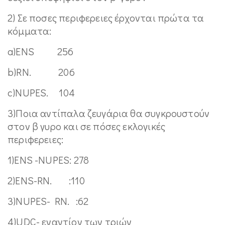
2) Σε ποσες περιφερειες έρχονται πρώτα τα
κόμματα:
a)ΕΝS 256
b)RN. 206
c)NUPES. 104
3)Ποια αντίπαλα ζευγάρια θα συγκρουστούν
στον β γυρο και σε πόσες εκλογικές
περιφερειες:
1)ΕΝS -NUPES: 278
2)ENS-RN. :110
3)NUPES- RN. :62
4)UDC- εναντίον των τριών