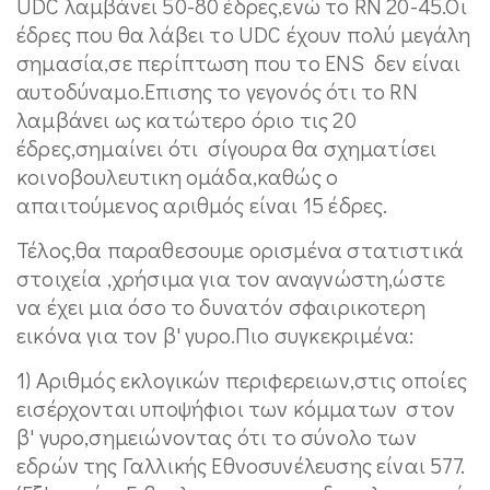
UDC λαμβάνει 50-80 έδρες,ενώ το RN 20-45.Oι
έδρες που θα λάβει το UDC έχουν πολύ μεγάλη
σημασία,σε περίπτωση που το ENS δεν είναι
αυτοδύναμο.Επισης το γεγονός ότι το RN
λαμβάνει ως κατώτερο όριο τις 20
έδρες,σημαίνει ότι σίγουρα θα σχηματίσει
κοινοβουλευτικη ομάδα,καθώς ο
απαιτούμενος αριθμός είναι 15 έδρες.
Τέλος,θα παραθεσουμε ορισμένα στατιστικά
στοιχεία ,χρήσιμα για τον αναγνώστη,ώστε
να έχει μια όσο το δυνατόν σφαιρικοτερη
εικόνα για τον β' γυρο.Πιο συγκεκριμένα:
1) Αριθμός εκλογικών περιφερειων,στις οποίες
εισέρχονται υποψήφιοι των κόμματων στον
β' γυρο,σημειώνοντας ότι το σύνολο των
εδρών της Γαλλικής Εθνοσυνέλευσης είναι 577.