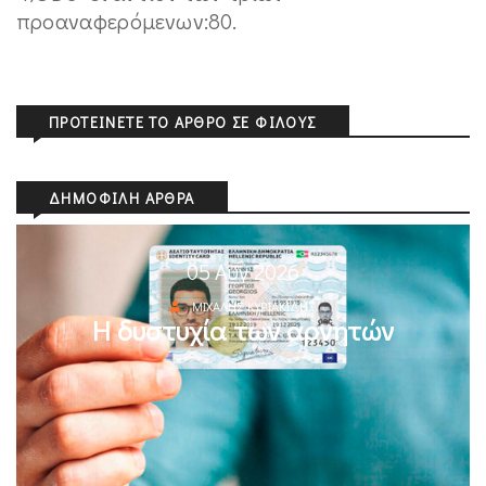
προαναφερόμενων:80.
ΠΡΟΤΕΊΝΕΤΕ ΤΟ ΆΡΘΡΟ ΣΕ ΦΊΛΟΥΣ
ΔΗΜΟΦΙΛΉ ΆΡΘΡΑ
05 Αυγ 2026
ΜΙΧΆΛΗΣ ΚΥΡΙΑΚΊΔΗΣ
Η δυστυχία των αρνητών