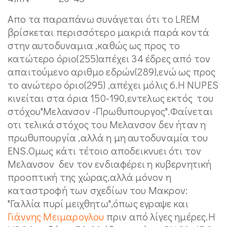
Aπο τα παραπάνω συνάγεται ότι το LREM
βρίσκεται περισσότερο μακριά παρά κοντά
στην αυτοδυναμια ,καθώς ως προς το
κατώτερο όριο(255)απέχει 34 έδρες από τον
απαιτούμενο αριθμο εδρών(289),ενώ ως προς
το ανώτερο όριο(295) ,απέχει μόλις 6.Η NUPES
κινείται στα όρια 150-190,εντελως εκτός του
στόχου"Μελανσον -Πρωθυπουργος".Φαίνεται
οτι τελικά στόχος του Μελανσον δεν ήταν η
πρωθυπουργία ,αλλά η μη αυτοδυναμία του
ENS.Ομως κάτι τέτοιο αποδεικνυει ότι τον
Μελανσον δεν τον ενδιαφέρει η κυβερνητική
προοπτική της χώρας,αλλά μόνον η
καταστροφή των σχεδίων του Μακρον:
"Γαλλία πυρί μειχθητω",όπως εγραψε και
Γιάννης Μειμαρογλου
πριν από λίγες ημέρες.Η