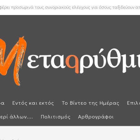
 Μπακέλας απέρριψε αιτήσεις για να ανασυρθεί από το αρχείο η ...
ρει προσωρινά τους συνοριακούς ελέγχους για όσους ταξιδεύουν από
ρα
Εντός και εκτός
Το Βίντεο της Ημέρας
Επιλ
ερί άλλων....
Πολιτισμός
Αρθρογράφοι