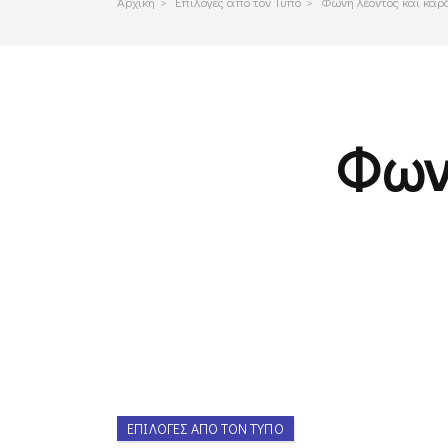
Αρχικη
>
Επιλογες απο τον Τυπο
>
Φωνή λέοντος και καρ
Φων
ΕΠΙΛΟΓΈΣ ΑΠΌ ΤΟΝ ΤΎΠΟ