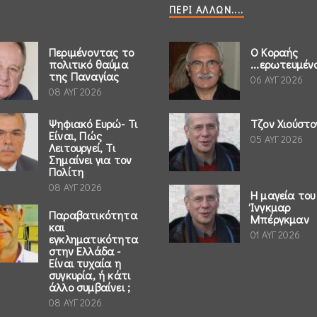
ΠΕΡΊ ΆΛΛΩΝ....
Περιμένοντας το
Ο Κοραής
πολιτικό θαύμα
...ερωτευμέν
της Παναγίας
06 ΑΥΓ 2026
08 ΑΥΓ 2026
Ψηφιακό Ευρώ- Τι
Τζον Χιούστο
Είναι, Πώς
05 ΑΥΓ 2026
Λειτουργεί, Τι
Σημαίνει για τον
Πολίτη
08 ΑΥΓ 2026
Η μαγεία του
Ίνγκμαρ
Παραβατικότητα
Μπέργκμαν
και
01 ΑΥΓ 2026
εγκληματικότητα
στην Ελλάδα -
Είναι τυχαία η
συγκυρία, ή κάτι
άλλο συμβαίνει ;
08 ΑΥΓ 2026