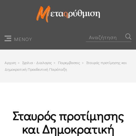
ΜΕΝΟΥ
Αρχικη
>
Σχολια - Διαλογος
>
Παρεμβασεις
>
Σταυρός προτίμησης και
Δημοκρατική Προοδευτική Παράταξη
Σταυρός προτίμησης
και Δημοκρατική