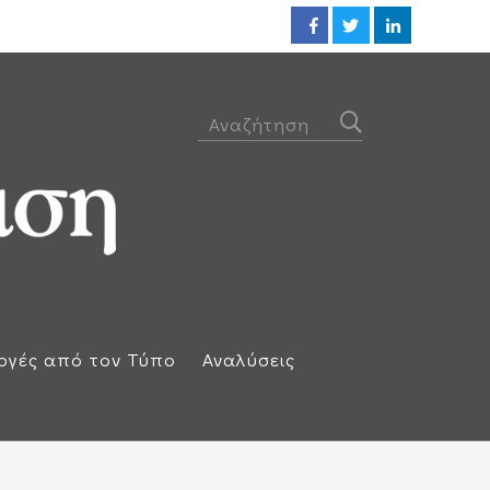
ΕΕ: Αλληλεγγύη στην Ισπανία κ
ογές από τον Τύπο
Αναλύσεις