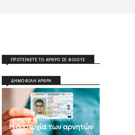
ΠΡΟΤΕΊΝΕΤΕ ΤΟ ΆΡΘΡΟ ΣΕ ΦΊΛΟΥΣ
ΔΗΜΟΦΙΛΉ ΆΡΘΡΑ
05 Αυγ 2026
ΜΙΧΆΛΗΣ ΚΥΡΙΑΚΊΔΗΣ
Η δυστυχία των αρνητών