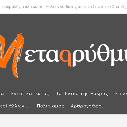
ύπρου: «Έπεσαν» οι υπογραφές με τον γαλλικό κολοσσό Meridiam
ρα
Εντός και εκτός
Το Βίντεο της Ημέρας
Επιλ
ερί άλλων....
Πολιτισμός
Αρθρογράφοι