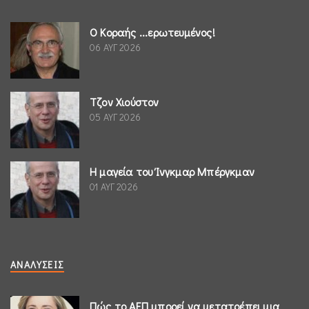
Ο Κοραής ...ερωτευμένος!
06 ΑΥΓ 2026
Τζον Χιούστον
05 ΑΥΓ 2026
Η μαγεία του Ίνγκμαρ Μπέργκμαν
01 ΑΥΓ 2026
ΑΝΑΛΎΣΕΙΣ
Πώς το ΑΕΠ μπορεί να μετατρέπει μια