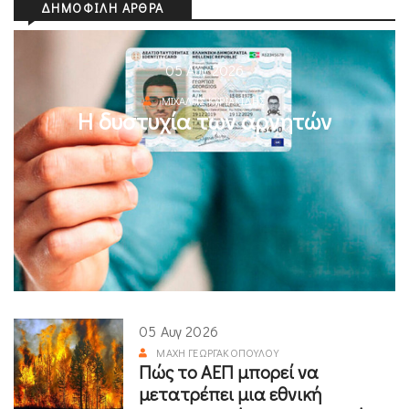
ΔΗΜΟΦΙΛΉ ΆΡΘΡΑ
05 Αυγ 2026
ΜΙΧΆΛΗΣ ΚΥΡΙΑΚΊΔΗΣ
Η δυστυχία των αρνητών
05 Αυγ 2026
ΜΆΧΗ ΓΕΩΡΓΑΚΟΠΟΎΛΟΥ
Πώς το ΑΕΠ μπορεί να
μετατρέπει μια εθνική