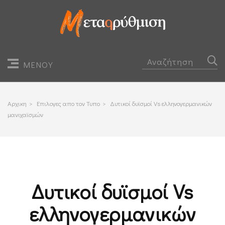
ΜΕΝΟΥ
Αρχικη
>
Επιλογες απο τον Τυπο
>
Δυτικοί δυϊσμοί Vs ελληνογερμανικών
μανιχαϊσμών
Δυτικοί δυϊσμοί Vs
ελληνογερμανικών