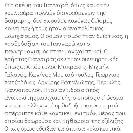
Στη σκέψη του Γιανναρά, όπως και στην
κουλτούρα πολλών διανοούμενων της
Βαϊμάρης, δεν χωρούσε κανένας δυϊσμός.
Κοινή αρχή τους ήταν ο ανατολίτικος
μανιχαϊσμός. Ο ρομαντισμός ήταν δυϊστικός, η
«ορθοδοξία» του Γιανναρά και ο
παγγερμανισμός ήταν μανιχαϊστικοί. Ο
Χρήστος Γιανναράς δεν ήταν συντηρητικός
όπως οι Απόστολος Μακράκης, Μιχαήλ
Γαλανός, Κων/νος Μουτσόπουλος, Γεώργιος
Χατζηδάκις, Αργύρης Εφταλιώτης, Περικλής
Γιαννόπουλος. Ηταν αντιδραστικός
ανατολίτης μανιχαϊστής, ο οποίος στ’ όνομα
κάποιου ελληνικού ορθόδοξου κοινοτισμού
απέρριπτε κάθε «αντικειμενισμό», μέρος του
οποίου θεωρούσε και τη θεωρία της εξέλιξης.
Οπως όμως έδειξαν τα άπειρα κολακευτικά