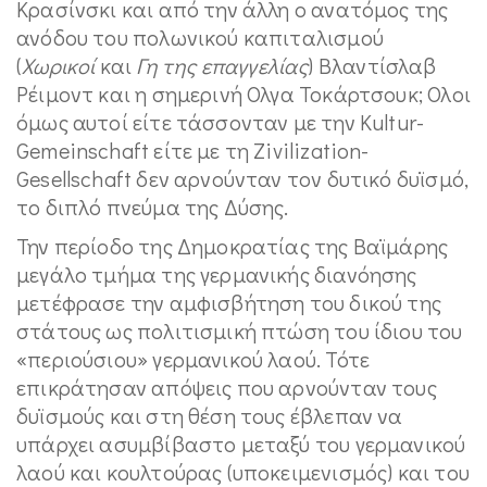
Κρασίνσκι και από την άλλη ο ανατόμος της
ανόδου του πολωνικού καπιταλισμού
(
Χωρικοί
και
Γη της επαγγελίας
) Βλαντίσλαβ
Ρέιμοντ και η σημερινή Ολγα Τοκάρτσουκ; Ολοι
όμως αυτοί είτε τάσσονταν με την Kultur-
Gemeinschaft είτε με τη Zivilization-
Gesellschaft δεν αρνούνταν τον δυτικό δυϊσμό,
το διπλό πνεύμα της Δύσης.
Την περίοδο της Δημοκρατίας της Βαϊμάρης
μεγάλο τμήμα της γερμανικής διανόησης
μετέφρασε την αμφισβήτηση του δικού της
στάτους ως πολιτισμική πτώση του ίδιου του
«περιούσιου» γερμανικού λαού. Τότε
επικράτησαν απόψεις που αρνούνταν τους
δυϊσμούς και στη θέση τους έβλεπαν να
υπάρχει ασυμβίβαστο μεταξύ του γερμανικού
λαού και κουλτούρας (υποκειμενισμός) και του