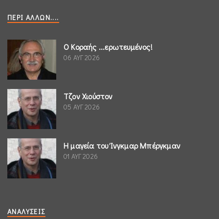
ΠΕΡΊ ΆΛΛΩΝ....
Ο Κοραής ...ερωτευμένος!
06 ΑΥΓ 2026
Τζον Χιούστον
05 ΑΥΓ 2026
Η μαγεία του Ίνγκμαρ Μπέργκμαν
01 ΑΥΓ 2026
ΑΝΑΛΎΣΕΙΣ