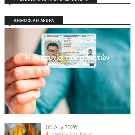
ΔΗΜΟΦΙΛΉ ΆΡΘΡΑ
05 Αυγ 2026
ΜΙΧΆΛΗΣ ΚΥΡΙΑΚΊΔΗΣ
Η δυστυχία των αρνητών
05 Αυγ 2026
ΜΆΧΗ ΓΕΩΡΓΑΚΟΠΟΎΛΟΥ