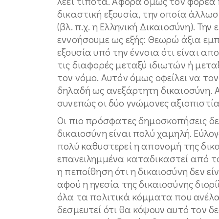
λέει τίποτα. Αφορά όμως τον φορέα 
δικαστική εξουσία, την οποία άλλω
(βλ. π.χ. η Ελληνική Δικαιοσύνη). Τ
εννοήσουμε ως εξής: Θεωρώ άξια εμπ
εξουσία υπό την έννοια ότι είναι απ
τις διαφορές μεταξύ ιδιωτών ή μετ
τον νόμο. Αυτόν όμως οφείλει να το
δηλαδή ως ανεξάρτητη δικαιοσύνη. 
συνεπώς οι δύο γνώμονες αξιοπιστία
Οι πιο πρόσφατες δημοσκοπήσεις δε
δικαιοσύνη είναι πολύ χαμηλή. Εύλο
πολύ καθυστερεί η απονομή της δικα
επανειλημμένα καταδικαστεί από το 
η πεποίθηση ότι η δικαιοσύνη δεν εί
αφού η ηγεσία της δικαιοσύνης διορ
όλα τα πολιτικά κόμματα που ανέλα
δεσμευτεί ότι θα κόψουν αυτό τον δ