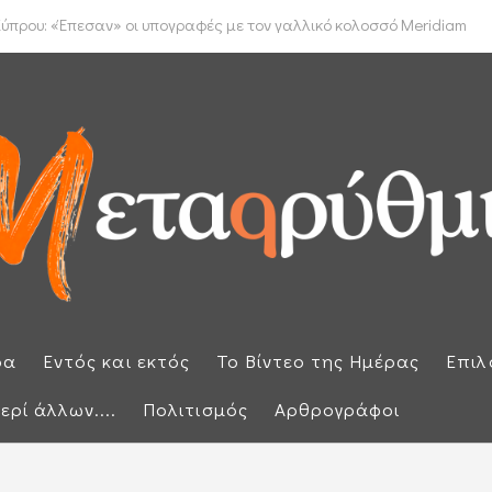
έμφαση στην προστασία των εξωτερικών συνόρων μετά την έκτακτη ...
ύπρου: «Έπεσαν» οι υπογραφές με τον γαλλικό κολοσσό Meridiam
ρα
Εντός και εκτός
Το Βίντεο της Ημέρας
Επιλ
ερί άλλων....
Πολιτισμός
Αρθρογράφοι