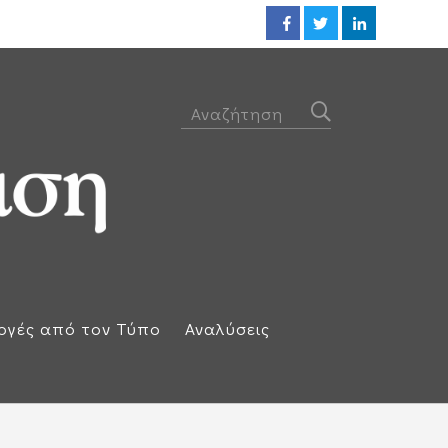
Οι ΗΠΑ βλέπουν συμφωνία ακόμ
ογές από τον Τύπο
Αναλύσεις