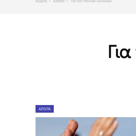
Αρχικη
>
Αρθρα
>
Για τον ποινικό λαϊκισμό
Για
ΆΡΘΡΑ