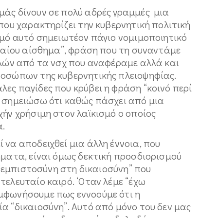
μάς δίνουν σε πολύ αδρές γραμμές μια
 που χαρακτηρίζει την κυβερνητική πολιτική
σμό αυτό σημειωτέον πάγιο νομιμοποιητικό
ικαίου αίσθημα”, φράση που τη συναντάμε
λλών από τα νσχ που αναφέραμε αλλά και
ροσώπων της κυβερνητικής πλειοψηφίας.
ες παγίδες που κρύβει η φράση “κοινό περί
α σημειώσω ότι καθώς πάσχει από μια
χήν χρήσιμη στον λαϊκισμό ο οποίος
ά.
 να αποδειχθεί μια άλλη έννοια, που
ήματα, είναι όμως δεκτική προσδιορισμού
 “εμπιστοσύνη στη δικαιοσύνη” που
τελευταίο καιρό. ‘Οταν λέμε “έχω
μφωνήσουμε πως εννοούμε ότι η
α “δικαιοσύνη”. Αυτό από μόνο του δεν μας