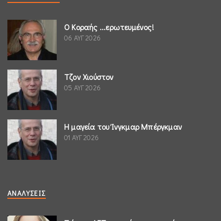
Ο Κοραής ...ερωτευμένος!
06 ΑΥΓ 2026
Τζον Χιούστον
05 ΑΥΓ 2026
Η μαγεία του Ίνγκμαρ Μπέργκμαν
01 ΑΥΓ 2026
ΑΝΑΛΎΣΕΙΣ