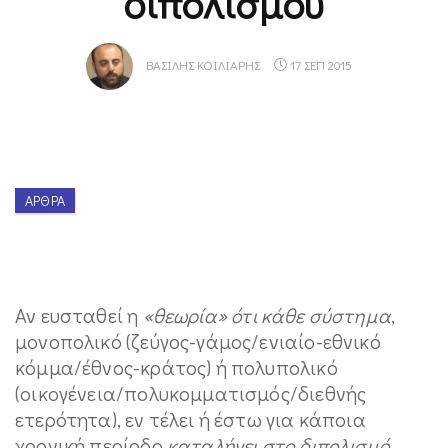
διπολισμού
ΒΑΣΊΛΗΣ ΚΟΊΛΙΑΡΗΣ
17 ΣΕΠ 2015
ΆΡΘΡΑ
Αν ευσταθεί η
«θεωρία» ότι κάθε σύστημα
,
μονοπολικό (ζεύγος-γάμος/ενιαίο-εθνικό
κόμμα/έθνος-κράτος) ή πολυπολικό
(οικογένεια/πολυκομματισμός/διεθνής
ετερότητα), εν τέλει ή έστω για κάποια
χρονική περίοδο
καταλήγει στο διπολισμό