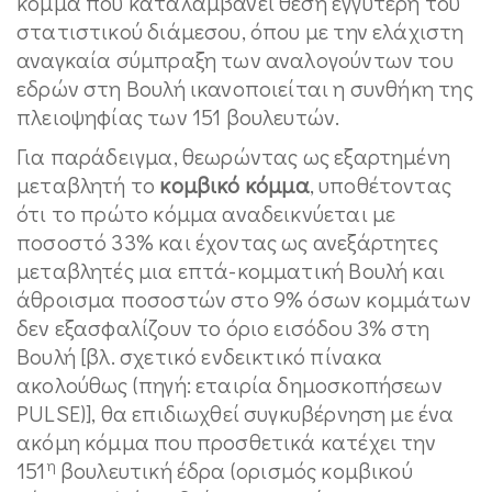
κόμμα που καταλαμβάνει θέση εγγύτερη του
στατιστικού διάμεσου, όπου με την ελάχιστη
αναγκαία σύμπραξη των αναλογούντων του
εδρών στη Βουλή ικανοποιείται η συνθήκη της
πλειοψηφίας των 151 βουλευτών.
Για παράδειγμα, θεωρώντας ως εξαρτημένη
μεταβλητή το
κομβικό κόμμα
, υποθέτοντας
ότι το πρώτο κόμμα αναδεικνύεται με
ποσοστό 33% και έχοντας ως ανεξάρτητες
μεταβλητές μια επτά-κομματική Βουλή και
άθροισμα ποσοστών στο 9% όσων κομμάτων
δεν εξασφαλίζουν το όριο εισόδου 3% στη
Βουλή [βλ. σχετικό ενδεικτικό πίνακα
ακολούθως (πηγή: εταιρία δημοσκοπήσεων
PULSE)], θα επιδιωχθεί συγκυβέρνηση με ένα
ακόμη κόμμα που προσθετικά κατέχει την
η
151
βουλευτική έδρα (ορισμός κομβικού