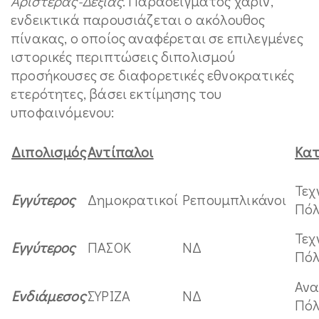
Αριστεράς-Δεξιάς
. Παραδείγματος χάριν,
ενδεικτικά παρουσιάζεται ο ακόλουθος
πίνακας, ο οποίος αναφέρεται σε επιλεγμένες
ιστορικές περιπτώσεις διπολισμού
προσήκουσες σε διαφορετικές εθνοκρατικές
ετερότητες, βάσει εκτίμησης του
υποφαινόμενου:
Διπολισμός
Αντίπαλοι
Κα
Τεχ
Εγγύτερος
Δημοκρατικοί
Ρεπουμπλικάνοι
Πό
Τεχ
Εγγύτερος
ΠΑΣΟΚ
ΝΔ
Πό
Ανα
Ενδιάμεσος
ΣΥΡΙΖΑ
ΝΔ
Πό