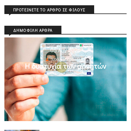
ΠΡΟΤΕΊΝΕΤΕ ΤΟ ΆΡΘΡΟ ΣΕ ΦΊΛΟΥΣ
ΔΗΜΟΦΙΛΉ ΆΡΘΡΑ
05 Αυγ 2026
ΜΙΧΆΛΗΣ ΚΥΡΙΑΚΊΔΗΣ
Η δυστυχία των αρνητών