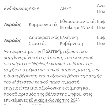
Ανα
Ενδιάμεσος
ΑΚΕΛ
ΔΗΣΥ
Πό
Εθνοσοσιαλιστές
Εμφ
Ακραίος
Κομμουνιστές
(Freikorps/Nazi)
Πό
Δημοκρατικός
Ελληνική
Εμφ
Ακραίος
Στρατός
Κυβέρνηση
Πό
Αναφορικά με την
Πολιτική
,
αξιωματικά
λαμβανομένου ότι η άσκηση του εκλογικού
δικαιώματος (ψήφος) ενασκείται βάσει της
αρχής του μέγιστου κοινού παρονομαστή, ενώ
η διακυβέρνηση και η εξουσία βάσει της αρχής
του ελάχιστου κοινού παρονομαστή
,
επιχειρείται μια αξιολογική εκτίμηση και
προσδιορισμός της βέλτιστης ψήφου, στις
ης
επικείμενες
εθνικές εκλογές της 20